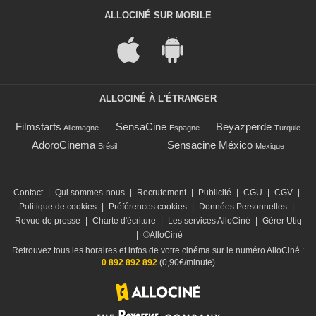
ALLOCINÉ SUR MOBILE
ALLOCINÉ À L'ÉTRANGER
Filmstarts
SensaCine
Beyazperde
Allemagne
Espagne
Turquie
AdoroCinema
Sensacine México
Brésil
Mexique
Contact
|
Qui sommes-nous
|
Recrutement
|
Publicité
|
CGU
|
CGV
|
Politique de cookies
|
Préférences cookies
|
Données Personnelles
|
Revue de presse
|
Charte d'écriture
|
Les services AlloCiné
|
Gérer Utiq
|
©AlloCiné
Retrouvez tous les horaires et infos de votre cinéma sur le numéro AlloCiné :
0 892 892 892
(0,90€/minute)