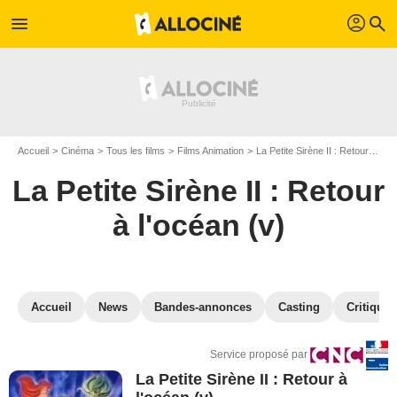
profil
menu
search
Accueil
Cinéma
Tous les films
Films Animation
La Petite Sirène II : Retour à l'océan (v)
La Petite Sirène II : Retour
à l'océan (v)
Accueil
News
Bandes-annonces
Casting
Critiques
Service proposé par
La Petite Sirène II : Retour à