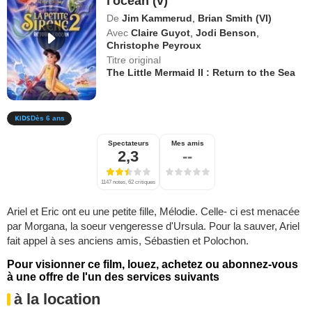
l'océan (v)
De
Jim Kammerud
,
Brian Smith (VI)
Avec
Claire Guyot
,
Jodi Benson
,
Christophe Peyroux
Titre original
The Little Mermaid II : Return to the Sea
Dès 6 ans
Spectateurs
Mes amis
2,3
--
1147 notes, 62 critiques
Ariel et Eric ont eu une petite fille, Mélodie. Celle- ci est menacée
par Morgana, la soeur vengeresse d'Ursula. Pour la sauver, Ariel
fait appel à ses anciens amis, Sébastien et Polochon.
Pour visionner ce film, louez, achetez ou abonnez-vous
à une offre de l'un des services suivants
à la location