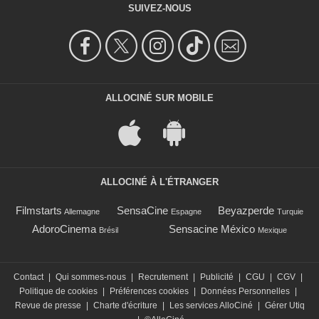
SUIVEZ-NOUS
ALLOCINÉ SUR MOBILE
ALLOCINÉ À L'ÉTRANGER
Filmstarts
SensaCine
Beyazperde
Allemagne
Espagne
Turquie
AdoroCinema
Sensacine México
Brésil
Mexique
Contact
|
Qui sommes-nous
|
Recrutement
|
Publicité
|
CGU
|
CGV
|
Politique de cookies
|
Préférences cookies
|
Données Personnelles
|
Revue de presse
|
Charte d'écriture
|
Les services AlloCiné
|
Gérer Utiq