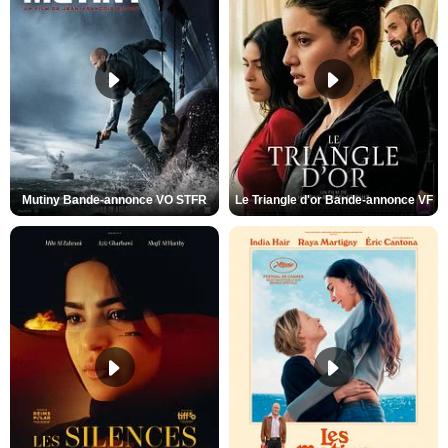
Mutiny Bande-annonce VO STFR
Le Triangle d'or Bande-annonce VF