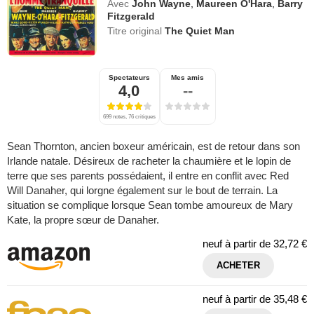
Avec
John Wayne
,
Maureen O'Hara
,
Barry
Fitzgerald
Titre original
The Quiet Man
Spectateurs
Mes amis
4,0
--
699 notes, 76 critiques
Sean Thornton, ancien boxeur américain, est de retour dans son
Irlande natale. Désireux de racheter la chaumière et le lopin de
terre que ses parents possédaient, il entre en conflit avec Red
Will Danaher, qui lorgne également sur le bout de terrain. La
situation se complique lorsque Sean tombe amoureux de Mary
Kate, la propre sœur de Danaher.
neuf à partir de
32,72 €
ACHETER
neuf à partir de
35,48 €