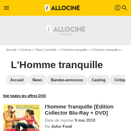
profil
menu
search
Accueil
Cinéma
Films Comédie
L'Homme tranquille
L'Homme tranquille en Blu Ray
L'Homme tranquille
Accueil
News
Bandes-annonces
Casting
Critiques
Voir toutes les offres DVD
l'homme Tranquille [Édition
Collector Blu-Ray + DVD]
Date de reprise
9 mai 2018
De
John Ford