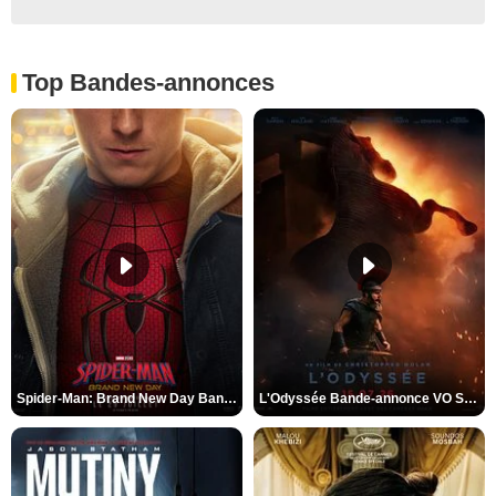
Top Bandes-annonces
Spider-Man: Brand New Day Bande-annonce VO STFR
L'Odyssée Bande-annonce VO STFR