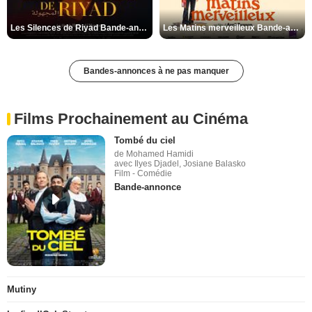
Les Silences de Riyad Bande-annonce VO STFR
Les Matins merveilleux Bande-annonce VF
Bandes-annonces à ne pas manquer
Films Prochainement au Cinéma
Tombé du ciel
de Mohamed Hamidi
avec Ilyes Djadel, Josiane Balasko
Film - Comédie
Bande-annonce
Mutiny