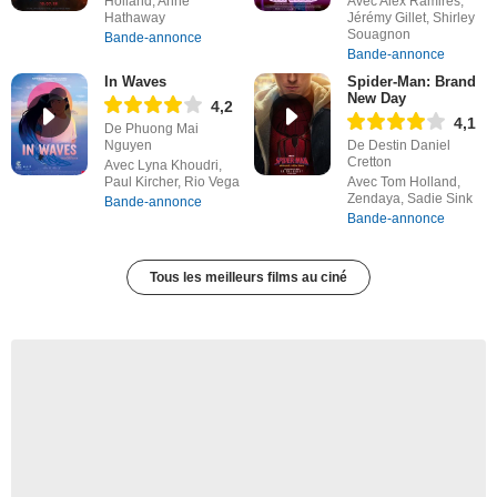
Holland, Anne
Avec Alex Ramires,
Hathaway
Jérémy Gillet, Shirley
Souagnon
Bande-annonce
Bande-annonce
In Waves
Spider-Man: Brand
New Day
4,2
4,1
De Phuong Mai
Nguyen
De Destin Daniel
Cretton
Avec Lyna Khoudri,
Paul Kircher, Rio Vega
Avec Tom Holland,
Zendaya, Sadie Sink
Bande-annonce
Bande-annonce
Tous les meilleurs films au ciné