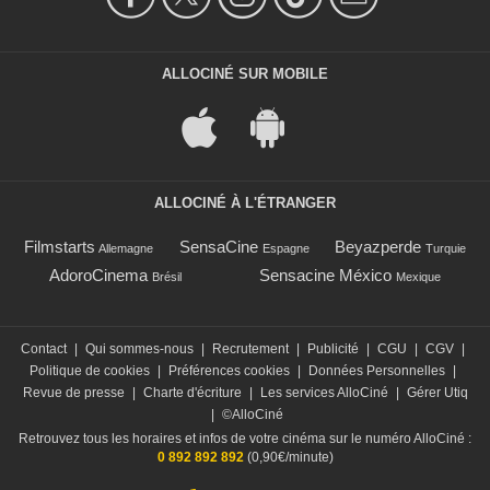
ALLOCINÉ SUR MOBILE
ALLOCINÉ À L'ÉTRANGER
Filmstarts
SensaCine
Beyazperde
Allemagne
Espagne
Turquie
AdoroCinema
Sensacine México
Brésil
Mexique
Contact
|
Qui sommes-nous
|
Recrutement
|
Publicité
|
CGU
|
CGV
|
Politique de cookies
|
Préférences cookies
|
Données Personnelles
|
Revue de presse
|
Charte d'écriture
|
Les services AlloCiné
|
Gérer Utiq
|
©AlloCiné
Retrouvez tous les horaires et infos de votre cinéma sur le numéro AlloCiné :
0 892 892 892
(0,90€/minute)