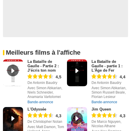
Meilleurs films à l'affiche
La Bataille de
La Bataille de
Gaulle - Partie 2 :
Gaulle - partie 1 :
J’écris ton nom
L'Âge de Fer
4,5
4,4
De Antonin Baudry
De Antonin Baudry
Avec Simon Abkarian,
Avec Simon Abkarian,
Niels Schneider,
Simon Russell Beale,
Anamaria Vartolomei
Florian Lesieur
Bande-annonce
Bande-annonce
L'Odyssée
Jim Queen
4,3
4,3
De Christopher Nolan
De Marco Nguyen,
Nicolas Athane
Avec Matt Damon, Tom