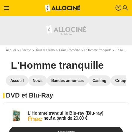
profil
menu
search
Accueil
Cinéma
Tous les films
Films Comédie
L'Homme tranquille
L'Homme tranquille en DVD Blu Ray
L'Homme tranquille
Accueil
News
Bandes-annonces
Casting
Critiques
DVD et Blu-Ray
L'Homme tranquille Blu-ray (Blu-ray)
neuf à partir de 20,00 €