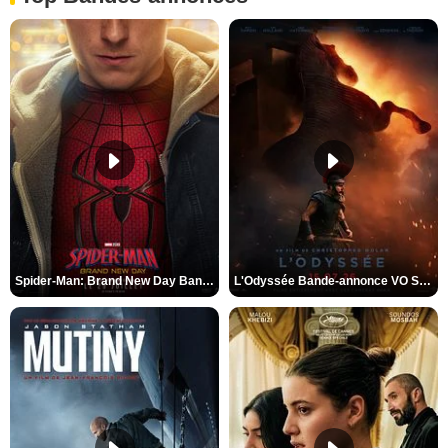
Spider-Man: Brand New Day Bande-annonce VO STFR
L'Odyssée Bande-annonce VO STFR