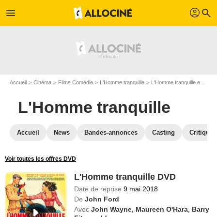
profil
menu
search
Accueil
Cinéma
Films Comédie
L'Homme tranquille
L'Homme tranquille en DVD
L'Homme tranquille
Accueil
News
Bandes-annonces
Casting
Critiques
Voir toutes les offres DVD
L'Homme tranquille DVD
Date de reprise
9 mai 2018
De
John Ford
Avec
John Wayne
,
Maureen O'Hara
,
Barry