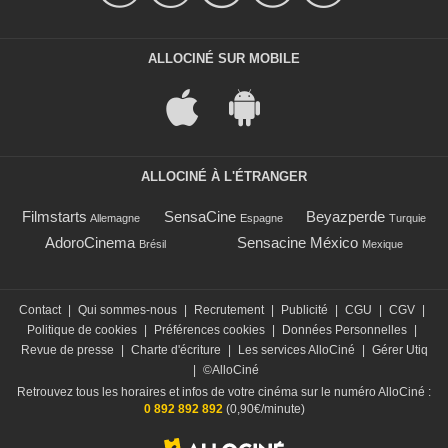
ALLOCINÉ SUR MOBILE
ALLOCINÉ À L'ÉTRANGER
Filmstarts
SensaCine
Beyazperde
Allemagne
Espagne
Turquie
AdoroCinema
Sensacine México
Brésil
Mexique
Contact
|
Qui sommes-nous
|
Recrutement
|
Publicité
|
CGU
|
CGV
|
Politique de cookies
|
Préférences cookies
|
Données Personnelles
|
Revue de presse
|
Charte d'écriture
|
Les services AlloCiné
|
Gérer Utiq
|
©AlloCiné
Retrouvez tous les horaires et infos de votre cinéma sur le numéro AlloCiné :
0 892 892 892
(0,90€/minute)