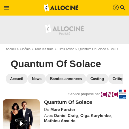
profil
menu
search
Accueil
Cinéma
Tous les films
Films Action
Quantum Of Solace
VOD Quantum Of Solace
Quantum Of Solace
Accueil
News
Bandes-annonces
Casting
Critiques
Service proposé par
Quantum Of Solace
De
Marc Forster
Avec
Daniel Craig
,
Olga Kurylenko
,
Mathieu Amalric