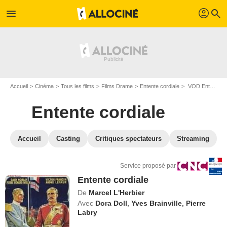
profil
menu
search
Accueil
Cinéma
Tous les films
Films Drame
Entente cordiale
VOD Entente cordiale
Entente cordiale
Accueil
Casting
Critiques spectateurs
Streaming
Service proposé par
Entente cordiale
De
Marcel L'Herbier
Avec
Dora Doll
,
Yves Brainville
,
Pierre
Labry