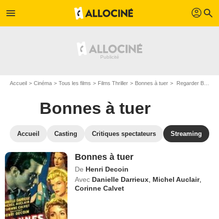
profil
menu
search
Accueil
Cinéma
Tous les films
Films Thriller
Bonnes à tuer
Regarder Bonnes à tuer en SVOD
Bonnes à tuer
Accueil
Casting
Critiques spectateurs
Streaming
Bonnes à tuer
De
Henri Decoin
Avec
Danielle Darrieux
,
Michel Auclair
,
Corinne Calvet