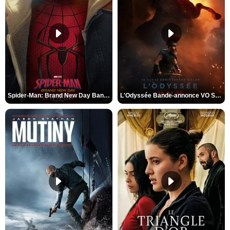
Spider-Man: Brand New Day Bande-annonce VO STFR
L'Odyssée Bande-annonce VO STFR