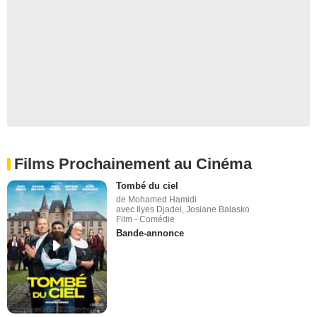
Films Prochainement au Cinéma
Tombé du ciel
de Mohamed Hamidi
avec Ilyes Djadel, Josiane Balasko
Film - Comédie
Bande-annonce