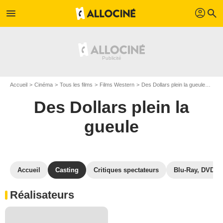
profil
menu
search
Accueil
Cinéma
Tous les films
Films Western
Des Dollars plein la gueule
Cast
Des Dollars plein la
gueule
Accueil
Casting
Critiques spectateurs
Blu-Ray, DVD
Réalisateurs