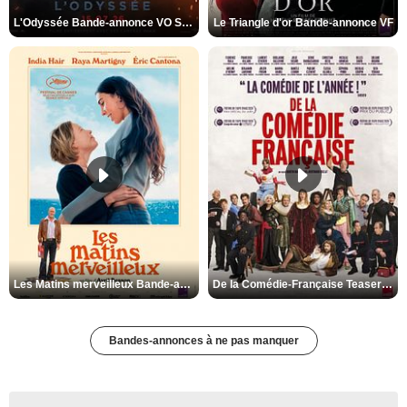
L'Odyssée Bande-annonce VO STFR
Le Triangle d'or Bande-annonce VF
Les Matins merveilleux Bande-annonce VF
De la Comédie-Française Teaser VF
Bandes-annonces à ne pas manquer