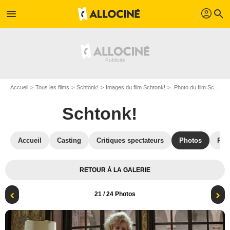
profil
menu
search
Accueil
Tous les films
Schtonk!
Images du film Schtonk!
Photo du film Schtonk! - Photo 21
Schtonk!
Accueil
Casting
Critiques spectateurs
Photos
Réc
RETOUR À LA GALERIE
21
/ 24 Photos