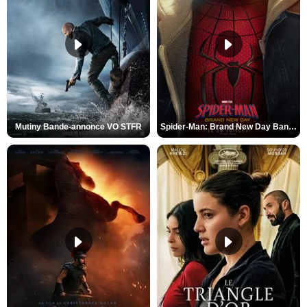
Mutiny Bande-annonce VO STFR
Spider-Man: Brand New Day Bande-annonce VO STFR