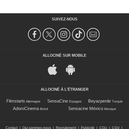
SUIVEZ-NOUS
ALLOCINÉ SUR MOBILE
ALLOCINÉ À L'ÉTRANGER
Filmstarts
SensaCine
Beyazperde
Allemagne
Espagne
Turquie
AdoroCinema
Sensacine México
Brésil
Mexique
Contact
|
Qui sommes-nous
|
Recrutement
|
Publicité
|
CGU
|
CGV
|