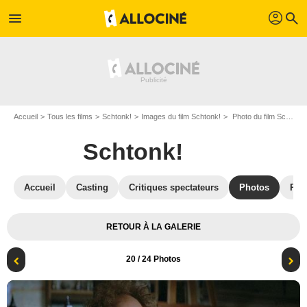
profil
menu
search
Accueil
Tous les films
Schtonk!
Images du film Schtonk!
Photo du film Schtonk! - Photo 20
Schtonk!
Accueil
Casting
Critiques spectateurs
Photos
Réc
RETOUR À LA GALERIE
20
/ 24 Photos