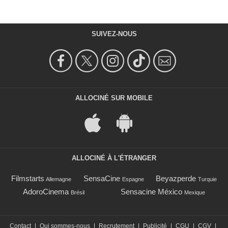
SUIVEZ-NOUS
ALLOCINÉ SUR MOBILE
ALLOCINÉ À L'ÉTRANGER
Filmstarts
SensaCine
Beyazperde
Allemagne
Espagne
Turquie
AdoroCinema
Sensacine México
Brésil
Mexique
Contact
|
Qui sommes-nous
|
Recrutement
|
Publicité
|
CGU
|
CGV
|