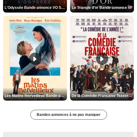
L'Odyssée Bande-annonce VO STFR
Le Triangle d'or Bande-annonce VF
Les Matins merveilleux Bande-annonce VF
De la Comédie-Française Teaser VF
Bandes-annonces à ne pas manquer