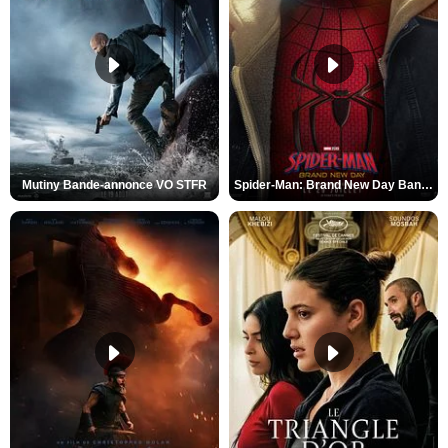
Mutiny Bande-annonce VO STFR
Spider-Man: Brand New Day Bande-annonce VO STFR