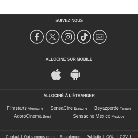
SUIVEZ-NOUS
ALLOCINÉ SUR MOBILE
ALLOCINÉ À L'ÉTRANGER
Filmstarts
SensaCine
Beyazperde
Allemagne
Espagne
Turquie
AdoroCinema
Sensacine México
Brésil
Mexique
Contact
|
Qui sommes-nous
|
Recrutement
|
Publicité
|
CGU
|
CGV
|