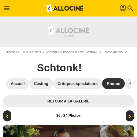
profil
menu
search
Accueil
Tous les films
Schtonk!
Images du film Schtonk!
Photo du film Schtonk! - Photo 16
Schtonk!
Accueil
Casting
Critiques spectateurs
Photos
Réc
RETOUR À LA GALERIE
16
/ 24 Photos