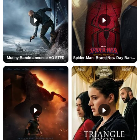
Mutiny Bande-annonce VO STFR
Spider-Man: Brand New Day Bande-annonce VO STFR