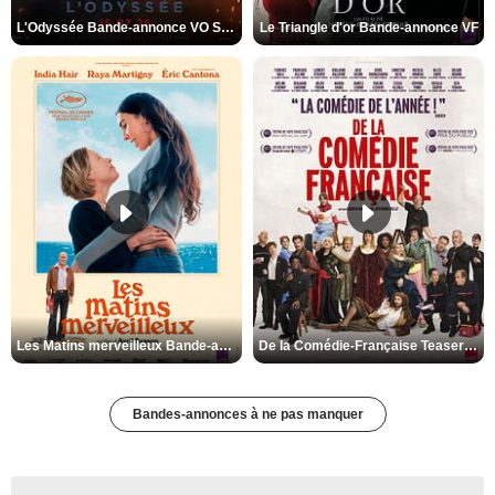
L'Odyssée Bande-annonce VO STFR
Le Triangle d'or Bande-annonce VF
Les Matins merveilleux Bande-annonce VF
De la Comédie-Française Teaser VF
Bandes-annonces à ne pas manquer