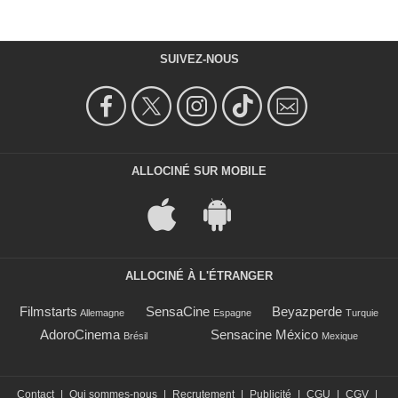
SUIVEZ-NOUS
ALLOCINÉ SUR MOBILE
ALLOCINÉ À L'ÉTRANGER
Filmstarts
SensaCine
Beyazperde
Allemagne
Espagne
Turquie
AdoroCinema
Sensacine México
Brésil
Mexique
Contact
|
Qui sommes-nous
|
Recrutement
|
Publicité
|
CGU
|
CGV
|