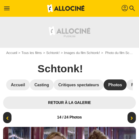
profil
menu
search
Accueil
Tous les films
Schtonk!
Images du film Schtonk!
Photo du film Schtonk! - Photo 14
Schtonk!
Accueil
Casting
Critiques spectateurs
Photos
Réc
RETOUR À LA GALERIE
14
/ 24 Photos