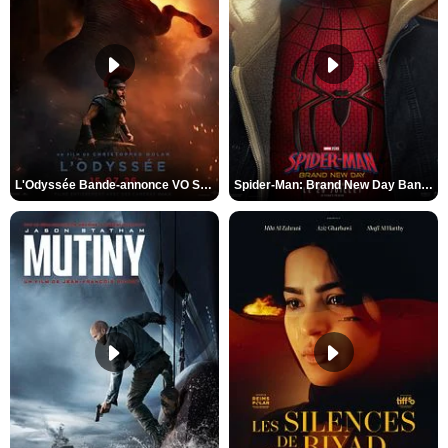
L'Odyssée Bande-annonce VO STFR
Spider-Man: Brand New Day Bande-annonce VO STFR