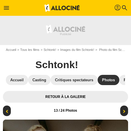
profil
menu
search
Accueil
Tous les films
Schtonk!
Images du film Schtonk!
Photo du film Schtonk! - Photo 13
Schtonk!
Accueil
Casting
Critiques spectateurs
Photos
Réc
RETOUR À LA GALERIE
13
/ 24 Photos