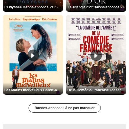
L'Odyssée Bande-annonce VO STFR
Le Triangle d'or Bande-annonce VF
Les Matins merveilleux Bande-annonce VF
De la Comédie-Française Teaser VF
Bandes-annonces à ne pas manquer