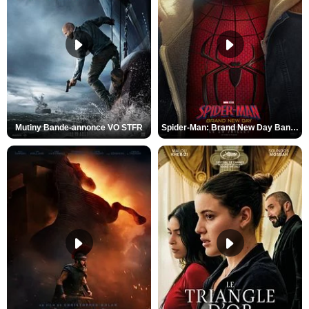
Mutiny Bande-annonce VO STFR
Spider-Man: Brand New Day Bande-annonce VO STFR