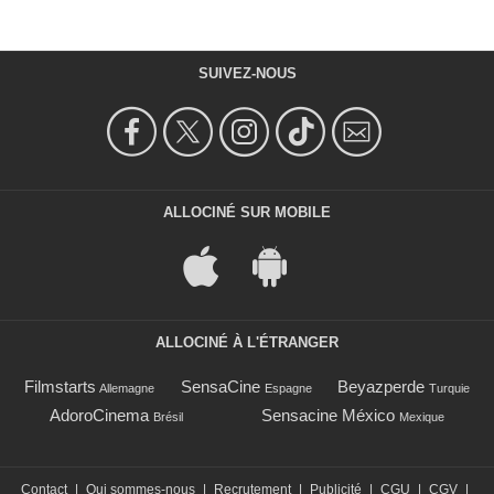
SUIVEZ-NOUS
ALLOCINÉ SUR MOBILE
ALLOCINÉ À L'ÉTRANGER
Filmstarts
SensaCine
Beyazperde
Allemagne
Espagne
Turquie
AdoroCinema
Sensacine México
Brésil
Mexique
Contact
|
Qui sommes-nous
|
Recrutement
|
Publicité
|
CGU
|
CGV
|