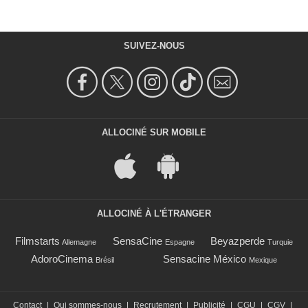
SUIVEZ-NOUS
ALLOCINÉ SUR MOBILE
ALLOCINÉ À L'ÉTRANGER
Filmstarts
SensaCine
Beyazperde
Allemagne
Espagne
Turquie
AdoroCinema
Sensacine México
Brésil
Mexique
Contact
|
Qui sommes-nous
|
Recrutement
|
Publicité
|
CGU
|
CGV
|