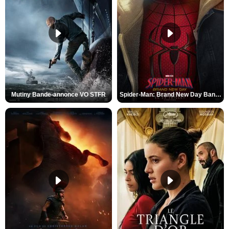
Mutiny Bande-annonce VO STFR
Spider-Man: Brand New Day Bande-annonce VO STFR