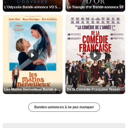
L'Odyssée Bande-annonce VO STFR
Le Triangle d'or Bande-annonce VF
Les Matins merveilleux Bande-annonce VF
De la Comédie-Française Teaser VF
Bandes-annonces à ne pas manquer