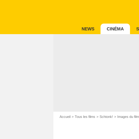
NEWS
CINÉMA
S
Accueil
Tous les films
Schtonk!
Images du fil