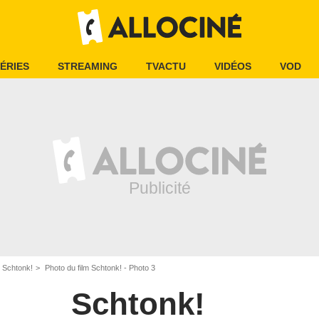
ÉRIES
STREAMING
TVACTU
VIDÉOS
VOD
m Schtonk!
Photo du film Schtonk! - Photo 3
Schtonk!