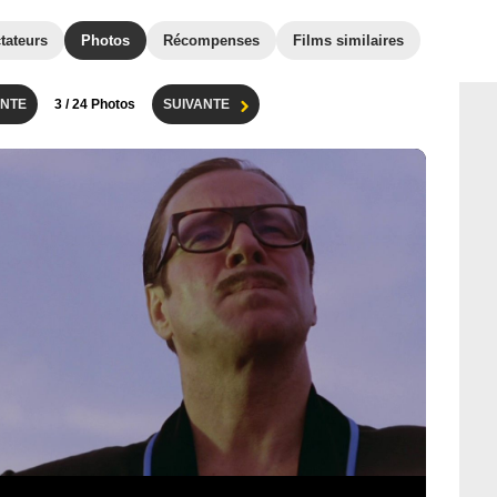
tateurs
Photos
Récompenses
Films similaires
NTE
3
/ 24 Photos
SUIVANTE