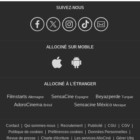
SUIVEZ-NOUS
ALLOCINÉ SUR MOBILE
ALLOCINÉ À L'ÉTRANGER
Filmstarts
SensaCine
Beyazperde
Allemagne
Espagne
Turquie
AdoroCinema
Sensacine México
Brésil
Mexique
Contact
|
Qui sommes-nous
|
Recrutement
|
Publicité
|
CGU
|
CGV
|
Politique de cookies
|
Préférences cookies
|
Données Personnelles
|
Revue de presse
|
Charte d'écriture
|
Les services AlloCiné
|
Gérer Utiq