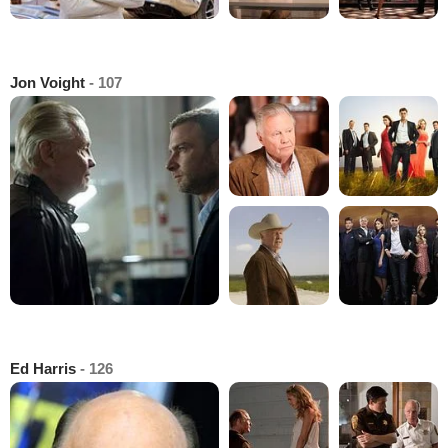
Jon Voight
- 107
Ed Harris
- 126