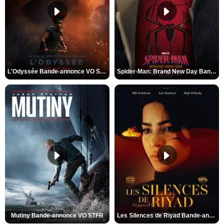
L'Odyssée Bande-annonce VO STFR
Spider-Man: Brand New Day Bande-annonce VO STFR
Mutiny Bande-annonce VO STFR
Les Silences de Riyad Bande-annonce VO STFR