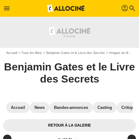
profil
menu
search
Accueil
Tous les films
Benjamin Gates et le Livre des Secrets
Images du film Benjamin Gates et le Livre des Secrets
Benjamin Gates et le Livre
des Secrets
Accueil
News
Bandes-annonces
Casting
Critiques
RETOUR À LA GALERIE