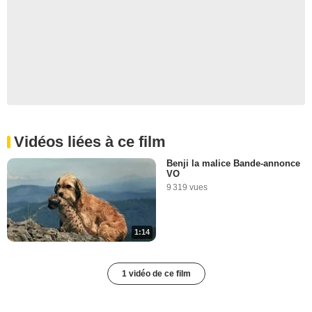
Vidéos liées à ce film
Benji la malice Bande-annonce
VO
9 319 vues
1:14
1 vidéo de ce film