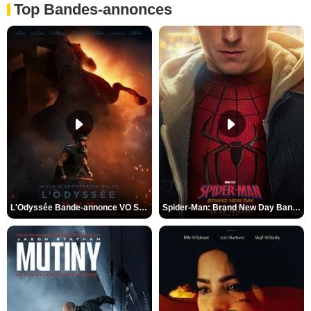
Top Bandes-annonces
L'Odyssée Bande-annonce VO STFR
Spider-Man: Brand New Day Bande-annonce VO STFR