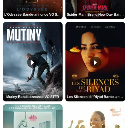
L'Odyssée Bande-annonce VO STFR
Spider-Man: Brand New Day Bande-annonce VO STFR
Mutiny Bande-annonce VO STFR
Les Silences de Riyad Bande-annonce VO STFR