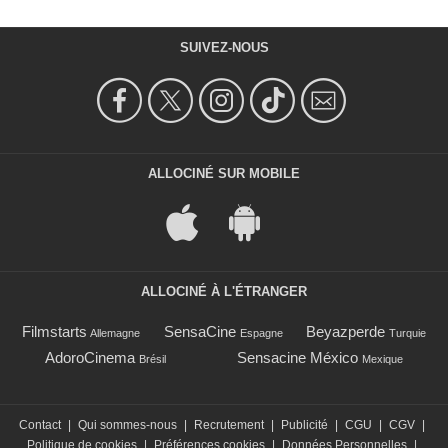
SUIVEZ-NOUS
ALLOCINÉ SUR MOBILE
ALLOCINÉ À L'ÉTRANGER
Filmstarts
SensaCine
Beyazperde
Allemagne
Espagne
Turquie
AdoroCinema
Sensacine México
Brésil
Mexique
Contact
|
Qui sommes-nous
|
Recrutement
|
Publicité
|
CGU
|
CGV
|
Politique de cookies
|
Préférences cookies
|
Données Personnelles
|