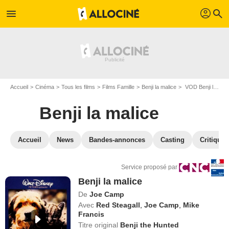
profil
menu
search
Accueil
Cinéma
Tous les films
Films Famille
Benji la malice
VOD Benji la malice
Benji la malice
Accueil
News
Bandes-annonces
Casting
Critiques
Service proposé par
Benji la malice
De
Joe Camp
Avec
Red Steagall
,
Joe Camp
,
Mike
Francis
Titre original
Benji the Hunted