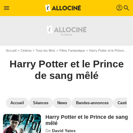
profil
menu
search
Accueil
Cinéma
Tous les films
Films Fantastique
Harry Potter et le Prince de sang mêlé
Harry Potter et le Prince
de sang mêlé
Accueil
Séances
News
Bandes-annonces
Casting
Harry Potter et le Prince de sang
mêlé
De
David Yates