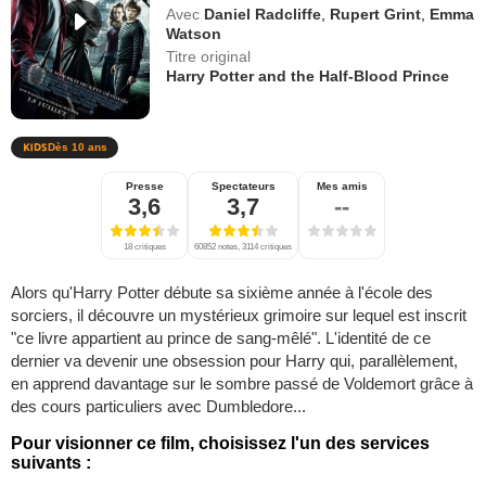
Avec
Daniel Radcliffe
,
Rupert Grint
,
Emma
Watson
Titre original
Harry Potter and the Half-Blood Prince
Dès 10 ans
Presse
Spectateurs
Mes amis
3,6
3,7
--
18 critiques
60852 notes, 3114 critiques
Alors qu'Harry Potter débute sa sixième année à l'école des
sorciers, il découvre un mystérieux grimoire sur lequel est inscrit
"ce livre appartient au prince de sang-mêlé". L'identité de ce
dernier va devenir une obsession pour Harry qui, parallèlement,
en apprend davantage sur le sombre passé de Voldemort grâce à
des cours particuliers avec Dumbledore...
Pour visionner ce film, choisissez l'un des services
suivants :