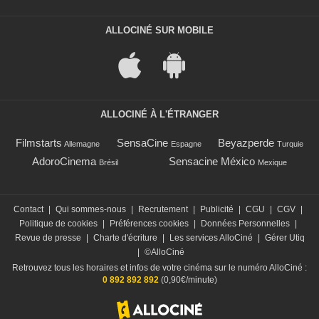
ALLOCINÉ SUR MOBILE
ALLOCINÉ À L'ÉTRANGER
Filmstarts
SensaCine
Beyazperde
Allemagne
Espagne
Turquie
AdoroCinema
Sensacine México
Brésil
Mexique
Contact
|
Qui sommes-nous
|
Recrutement
|
Publicité
|
CGU
|
CGV
|
Politique de cookies
|
Préférences cookies
|
Données Personnelles
|
Revue de presse
|
Charte d'écriture
|
Les services AlloCiné
|
Gérer Utiq
|
©AlloCiné
Retrouvez tous les horaires et infos de votre cinéma sur le numéro AlloCiné :
0 892 892 892
(0,90€/minute)