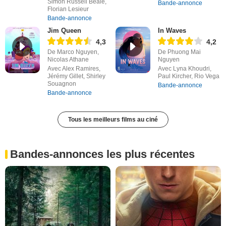
Simon Russell Beale,
Bande-annonce
Florian Lesieur
Bande-annonce
Jim Queen
In Waves
4,3
4,2
De Marco Nguyen,
De Phuong Mai
Nicolas Athane
Nguyen
Avec Alex Ramires,
Avec Lyna Khoudri,
Jérémy Gillet, Shirley
Paul Kircher, Rio Vega
Souagnon
Bande-annonce
Bande-annonce
Tous les meilleurs films au ciné
Bandes-annonces les plus récentes