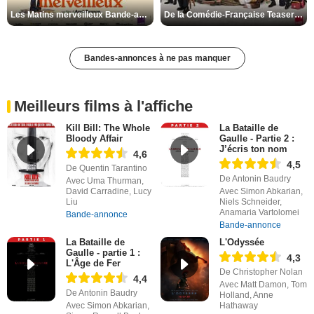
Les Matins merveilleux Bande-annonce VF
De la Comédie-Française Teaser VF
Bandes-annonces à ne pas manquer
Meilleurs films à l'affiche
Kill Bill: The Whole
La Bataille de
Bloody Affair
Gaulle - Partie 2 :
J’écris ton nom
4,6
4,5
De Quentin Tarantino
De Antonin Baudry
Avec Uma Thurman,
David Carradine, Lucy
Avec Simon Abkarian,
Liu
Niels Schneider,
Anamaria Vartolomei
Bande-annonce
Bande-annonce
La Bataille de
L'Odyssée
Gaulle - partie 1 :
4,3
L'Âge de Fer
De Christopher Nolan
4,4
Avec Matt Damon, Tom
De Antonin Baudry
Holland, Anne
Avec Simon Abkarian,
Hathaway