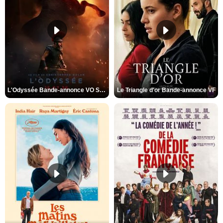
L'Odyssée Bande-annonce VO STFR
Le Triangle d'or Bande-annonce VF