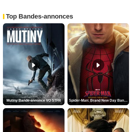
Top Bandes-annonces
Mutiny Bande-annonce VO STFR
Spider-Man: Brand New Day Bande-annonce VO STFR