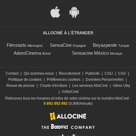
ALLOCINÉ À L'ÉTRANGER
Filmstarts
SensaCine
Beyazperde
Allemagne
Espagne
Turquie
AdoroCinema
Sensacine México
Brésil
Mexique
Contact
|
Qui sommes-nous
|
Recrutement
|
Publicité
|
CGU
|
CGV
|
Politique de cookies
|
Préférences cookies
|
Données Personnelles
|
Revue de presse
|
Charte d'écriture
|
Les services AlloCiné
|
Gérer Utiq
|
©AlloCiné
Retrouvez tous les horaires et infos de votre cinéma sur le numéro AlloCiné :
0 892 892 892
(0,90€/minute)