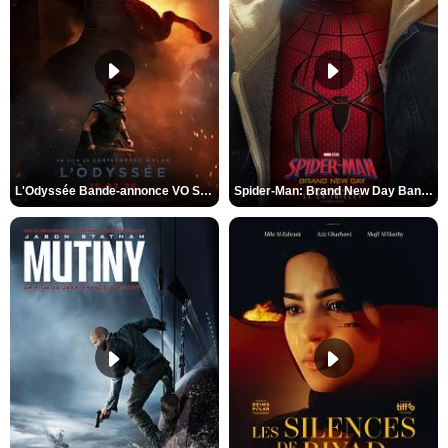
L'Odyssée Bande-annonce VO STFR
Spider-Man: Brand New Day Bande-annonce VO STFR