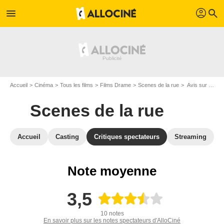
profil
menu
search
Accueil
Cinéma
Tous les films
Films Drame
Scenes de la rue
Avis sur Scenes de la rue
Scenes de la rue
Accueil
Casting
Critiques spectateurs
Streaming
Note moyenne
3,5
10 notes
En savoir plus sur les notes spectateurs d'AlloCiné