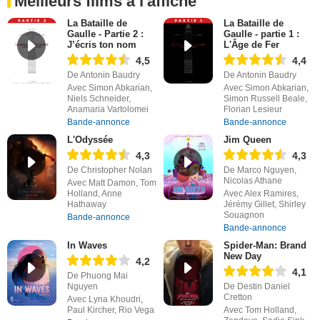
Meilleurs films à l'affiche
La Bataille de
La Bataille de
Gaulle - Partie 2 :
Gaulle - partie 1 :
J’écris ton nom
L'Âge de Fer
4,5
4,4
De Antonin Baudry
De Antonin Baudry
Avec Simon Abkarian,
Avec Simon Abkarian,
Niels Schneider,
Simon Russell Beale,
Anamaria Vartolomei
Florian Lesieur
Bande-annonce
Bande-annonce
L'Odyssée
Jim Queen
4,3
4,3
De Christopher Nolan
De Marco Nguyen,
Nicolas Athane
Avec Matt Damon, Tom
Holland, Anne
Avec Alex Ramires,
Hathaway
Jérémy Gillet, Shirley
Souagnon
Bande-annonce
Bande-annonce
In Waves
Spider-Man: Brand
New Day
4,2
4,1
De Phuong Mai
Nguyen
De Destin Daniel
Cretton
Avec Lyna Khoudri,
Paul Kircher, Rio Vega
Avec Tom Holland,