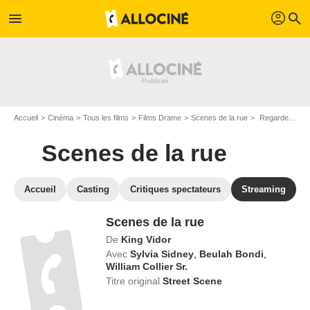
profil
menu
search
Accueil
Cinéma
Tous les films
Films Drame
Scenes de la rue
Regarder Scenes de la rue en SVOD
Scenes de la rue
Accueil
Casting
Critiques spectateurs
Streaming
Scenes de la rue
De
King Vidor
Avec
Sylvia Sidney
,
Beulah Bondi
,
William Collier Sr.
Titre original
Street Scene