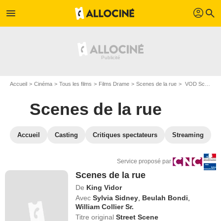
profil
menu
search
Accueil
Cinéma
Tous les films
Films Drame
Scenes de la rue
VOD Scenes de la rue
Scenes de la rue
Accueil
Casting
Critiques spectateurs
Streaming
Service proposé par
Scenes de la rue
De
King Vidor
Avec
Sylvia Sidney
,
Beulah Bondi
,
William Collier Sr.
Titre original
Street Scene