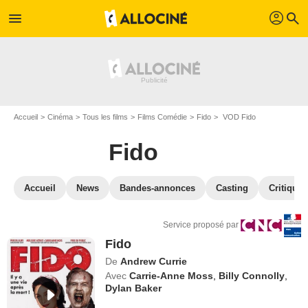
profil
menu
search
Accueil
Cinéma
Tous les films
Films Comédie
Fido
VOD Fido
Fido
Accueil
News
Bandes-annonces
Casting
Critiques
Service proposé par
Fido
De
Andrew Currie
Avec
Carrie-Anne Moss
,
Billy Connolly
,
Dylan Baker