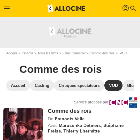
profil
menu
search
Accueil
Cinéma
Tous les films
Films Comédie
Comme des rois
VOD Comme des rois
Comme des rois
Accueil
Casting
Critiques spectateurs
VOD
Blu-Ra
Service proposé par
Comme des rois
De
Francois Velle
Avec
Maruschka Detmers
,
Stéphane
Freiss
,
Thierry Lhermitte