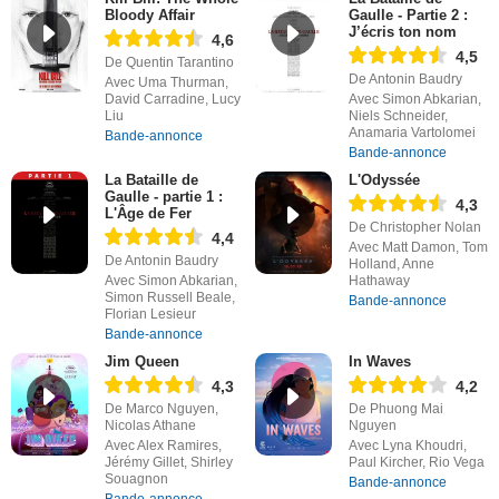
Bloody Affair
Gaulle - Partie 2 :
J’écris ton nom
4,6
4,5
De Quentin Tarantino
De Antonin Baudry
Avec Uma Thurman,
David Carradine, Lucy
Avec Simon Abkarian,
Liu
Niels Schneider,
Anamaria Vartolomei
Bande-annonce
Bande-annonce
La Bataille de
L'Odyssée
Gaulle - partie 1 :
4,3
L'Âge de Fer
De Christopher Nolan
4,4
Avec Matt Damon, Tom
De Antonin Baudry
Holland, Anne
Avec Simon Abkarian,
Hathaway
Simon Russell Beale,
Bande-annonce
Florian Lesieur
Bande-annonce
Jim Queen
In Waves
4,3
4,2
De Marco Nguyen,
De Phuong Mai
Nicolas Athane
Nguyen
Avec Alex Ramires,
Avec Lyna Khoudri,
Jérémy Gillet, Shirley
Paul Kircher, Rio Vega
Souagnon
Bande-annonce
Bande-annonce