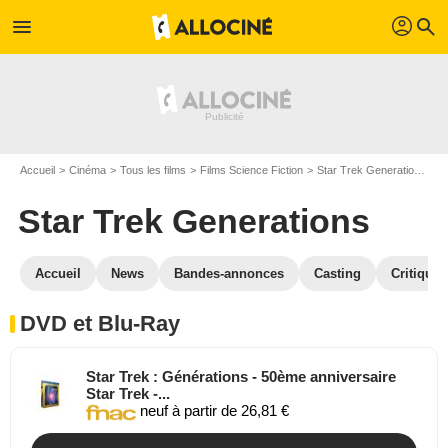
profil
menu
search
Accueil
Cinéma
Tous les films
Films Science Fiction
Star Trek Generations
S
Star Trek Generations
Accueil
News
Bandes-annonces
Casting
Critiques
DVD et Blu-Ray
Star Trek : Générations - 50ème anniversaire
Star Trek -...
neuf à partir de 26,81 €