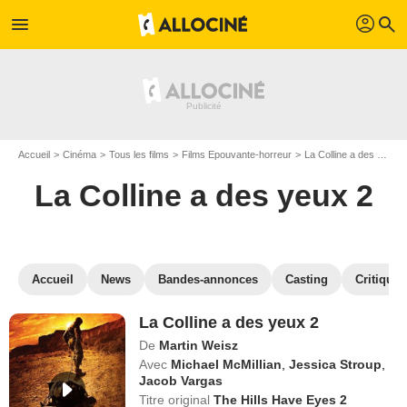
profil
menu
search
Accueil
Cinéma
Tous les films
Films Epouvante-horreur
La Colline a des yeux 2
La Colline a des yeux 2
Accueil
News
Bandes-annonces
Casting
Critiques
La Colline a des yeux 2
De
Martin Weisz
Avec
Michael McMillian
,
Jessica Stroup
,
Jacob Vargas
Titre original
The Hills Have Eyes 2