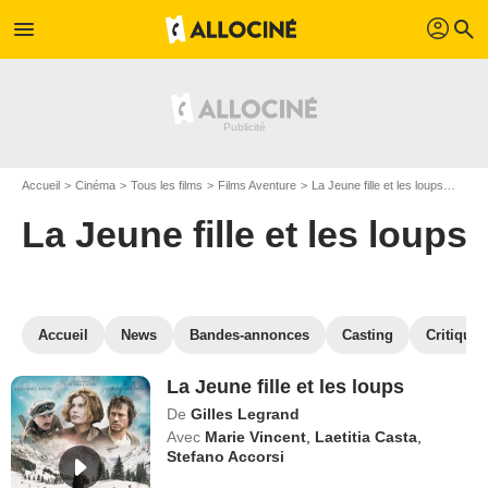
profil
menu
search
Accueil
Cinéma
Tous les films
Films Aventure
La Jeune fille et les loups
Regar
La Jeune fille et les loups
Accueil
News
Bandes-annonces
Casting
Critiques
La Jeune fille et les loups
De
Gilles Legrand
Avec
Marie Vincent
,
Laetitia Casta
,
Stefano Accorsi