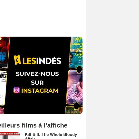
illeurs films à l'affiche
Kill Bill: The Whole Bloody