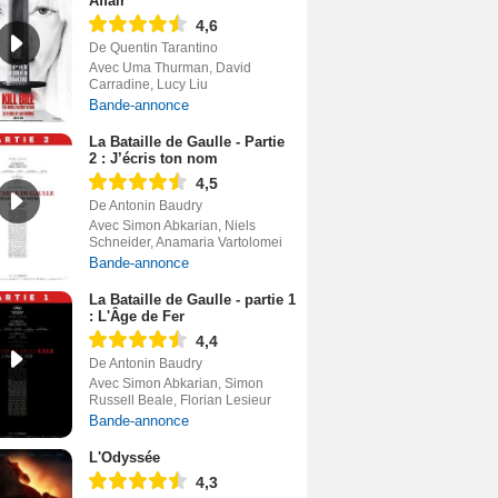
Affair
4,6
De Quentin Tarantino
Avec Uma Thurman, David
Carradine, Lucy Liu
Bande-annonce
La Bataille de Gaulle - Partie
2 : J’écris ton nom
4,5
De Antonin Baudry
Avec Simon Abkarian, Niels
Schneider, Anamaria Vartolomei
Bande-annonce
La Bataille de Gaulle - partie 1
: L'Âge de Fer
4,4
De Antonin Baudry
Avec Simon Abkarian, Simon
Russell Beale, Florian Lesieur
Bande-annonce
L'Odyssée
4,3