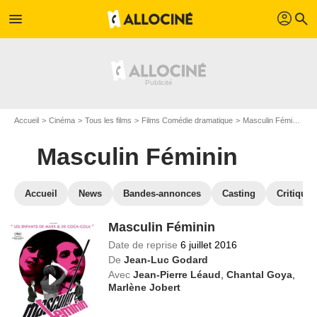
profil
menu
search
Accueil
Cinéma
Tous les films
Films Comédie dramatique
Masculin Féminin
R
Masculin Féminin
Accueil
News
Bandes-annonces
Casting
Critiques
Masculin Féminin
Date de reprise
6 juillet 2016
De
Jean-Luc Godard
Avec
Jean-Pierre Léaud
,
Chantal Goya
,
Marlène Jobert