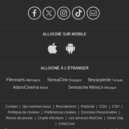
ALLOCINÉ SUR MOBILE
ALLOCINÉ À L'ÉTRANGER
Filmstarts
SensaCine
Beyazperde
Allemagne
Espagne
Turquie
AdoroCinema
Sensacine México
Brésil
Mexique
Contact
|
Qui sommes-nous
|
Recrutement
|
Publicité
|
CGU
|
CGV
|
Politique de cookies
|
Préférences cookies
|
Données Personnelles
|
Revue de presse
|
Charte d'écriture
|
Les services AlloCiné
|
Gérer Utiq
|
©AlloCiné