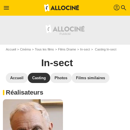
profil
menu
search
Accueil
Cinéma
Tous les films
Films Drame
In-sect
Casting In-sect
In-sect
Accueil
Casting
Photos
Films similaires
Réalisateurs