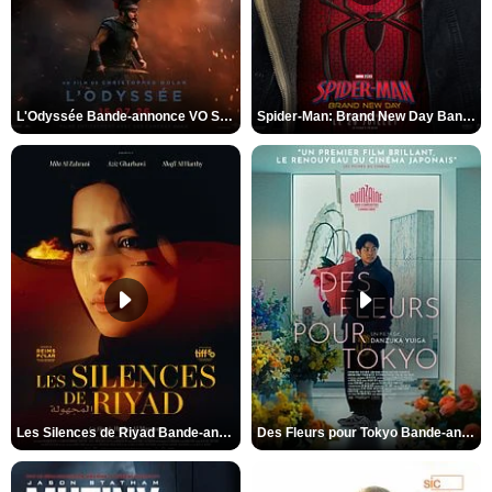
L'Odyssée Bande-annonce VO STFR
Spider-Man: Brand New Day Bande-annonce VO STFR
Les Silences de Riyad Bande-annonce VO STFR
Des Fleurs pour Tokyo Bande-annonce VO STFR