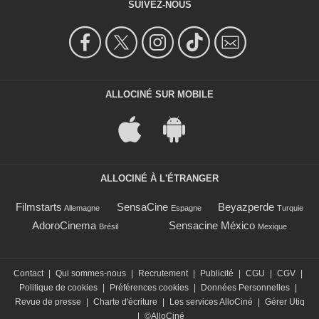
SUIVEZ-NOUS
ALLOCINÉ SUR MOBILE
ALLOCINÉ À L'ÉTRANGER
Filmstarts
SensaCine
Beyazperde
Allemagne
Espagne
Turquie
AdoroCinema
Sensacine México
Brésil
Mexique
Contact
|
Qui sommes-nous
|
Recrutement
|
Publicité
|
CGU
|
CGV
|
Politique de cookies
|
Préférences cookies
|
Données Personnelles
|
Revue de presse
|
Charte d'écriture
|
Les services AlloCiné
|
Gérer Utiq
|
©AlloCiné