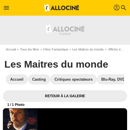
profil
menu
search
Accueil
Tous les films
Films Fantastique
Les Maitres du monde
Affiche du film Les Maitres du monde - Photo 1
Les Maitres du monde
Accueil
Casting
Critiques spectateurs
Blu-Ray, DVD
RETOUR À LA GALERIE
1
/ 1 Photo