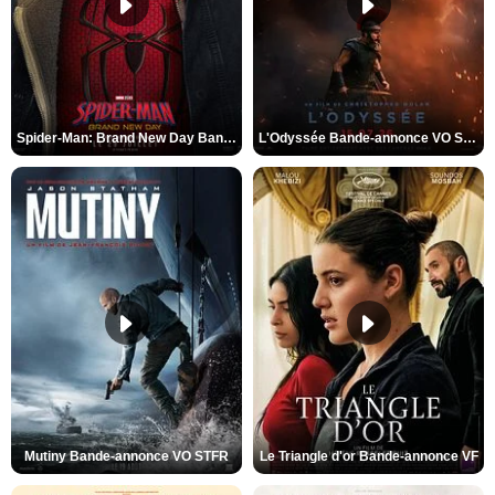
Spider-Man: Brand New Day Bande-annonce VO STFR
L'Odyssée Bande-annonce VO STFR
Mutiny Bande-annonce VO STFR
Le Triangle d'or Bande-annonce VF