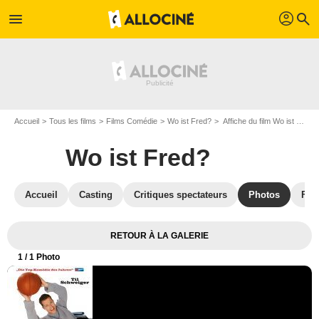
profil
menu
search
Accueil
Tous les films
Films Comédie
Wo ist Fred?
Affiche du film Wo ist Fred? - Photo 1
Wo ist Fred?
Accueil
Casting
Critiques spectateurs
Photos
Film
RETOUR À LA GALERIE
1
/ 1 Photo