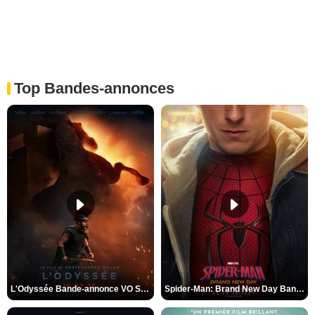
Top Bandes-annonces
L'Odyssée Bande-annonce VO STFR
Spider-Man: Brand New Day Bande-annonce VO STFR