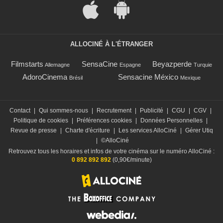
ALLOCINÉ À L'ÉTRANGER
Filmstarts
SensaCine
Beyazperde
Allemagne
Espagne
Turquie
AdoroCinema
Sensacine México
Brésil
Mexique
Contact
|
Qui sommes-nous
|
Recrutement
|
Publicité
|
CGU
|
CGV
|
Politique de cookies
|
Préférences cookies
|
Données Personnelles
|
Revue de presse
|
Charte d'écriture
|
Les services AlloCiné
|
Gérer Utiq
|
©AlloCiné
Retrouvez tous les horaires et infos de votre cinéma sur le numéro AlloCiné :
0 892 892 892
(0,90€/minute)