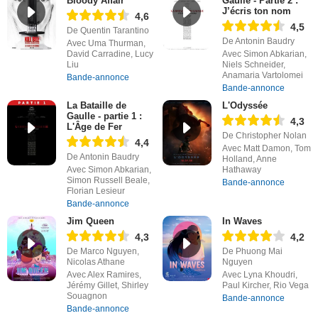
Bloody Affair
Gaulle - Partie 2 :
J’écris ton nom
4,6
4,5
De Quentin Tarantino
De Antonin Baudry
Avec Uma Thurman,
David Carradine, Lucy
Avec Simon Abkarian,
Liu
Niels Schneider,
Anamaria Vartolomei
Bande-annonce
Bande-annonce
La Bataille de
L'Odyssée
Gaulle - partie 1 :
4,3
L'Âge de Fer
De Christopher Nolan
4,4
Avec Matt Damon, Tom
De Antonin Baudry
Holland, Anne
Avec Simon Abkarian,
Hathaway
Simon Russell Beale,
Bande-annonce
Florian Lesieur
Bande-annonce
Jim Queen
In Waves
4,3
4,2
De Marco Nguyen,
De Phuong Mai
Nicolas Athane
Nguyen
Avec Alex Ramires,
Avec Lyna Khoudri,
Jérémy Gillet, Shirley
Paul Kircher, Rio Vega
Souagnon
Bande-annonce
Bande-annonce