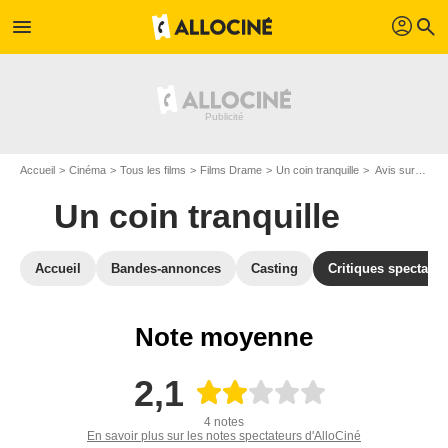
profil
menu
search
Accueil
Cinéma
Tous les films
Films Drame
Un coin tranquille
Avis sur Un coin tranquille
Un coin tranquille
Accueil
Bandes-annonces
Casting
Critiques spectateu
Note moyenne
2,1
4 notes
En savoir plus sur les notes spectateurs d'AlloCiné