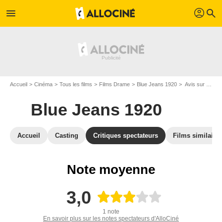
profil
menu
search
Accueil
Cinéma
Tous les films
Films Drame
Blue Jeans 1920
Avis sur Blue Jeans 1920
Blue Jeans 1920
Accueil
Casting
Critiques spectateurs
Films similaire
Note moyenne
3,0
1 note
En savoir plus sur les notes spectateurs d'AlloCiné