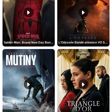
Spider-Man: Brand New Day Bande-annonce VO STFR
L'Odyssée Bande-annonce VO STFR