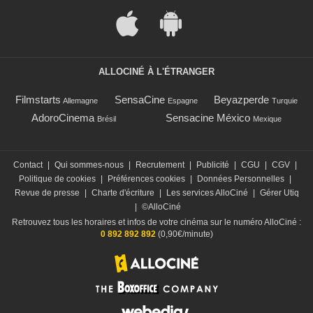
ALLOCINÉ À L'ÉTRANGER
Filmstarts
SensaCine
Beyazperde
Allemagne
Espagne
Turquie
AdoroCinema
Sensacine México
Brésil
Mexique
Contact
|
Qui sommes-nous
|
Recrutement
|
Publicité
|
CGU
|
CGV
|
Politique de cookies
|
Préférences cookies
|
Données Personnelles
|
Revue de presse
|
Charte d'écriture
|
Les services AlloCiné
|
Gérer Utiq
|
©AlloCiné
Retrouvez tous les horaires et infos de votre cinéma sur le numéro AlloCiné :
0 892 892 892
(0,90€/minute)