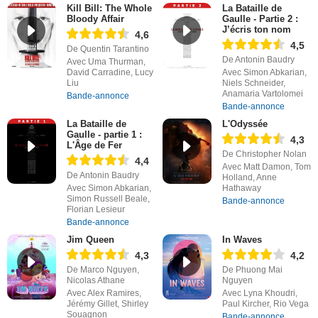
Kill Bill: The Whole
La Bataille de
Bloody Affair
Gaulle - Partie 2 :
J’écris ton nom
4,6
4,5
De Quentin Tarantino
De Antonin Baudry
Avec Uma Thurman,
David Carradine, Lucy
Avec Simon Abkarian,
Liu
Niels Schneider,
Anamaria Vartolomei
Bande-annonce
Bande-annonce
La Bataille de
L'Odyssée
Gaulle - partie 1 :
4,3
L'Âge de Fer
De Christopher Nolan
4,4
Avec Matt Damon, Tom
De Antonin Baudry
Holland, Anne
Avec Simon Abkarian,
Hathaway
Simon Russell Beale,
Bande-annonce
Florian Lesieur
Bande-annonce
Jim Queen
In Waves
4,3
4,2
De Marco Nguyen,
De Phuong Mai
Nicolas Athane
Nguyen
Avec Alex Ramires,
Avec Lyna Khoudri,
Jérémy Gillet, Shirley
Paul Kircher, Rio Vega
Souagnon
Bande-annonce