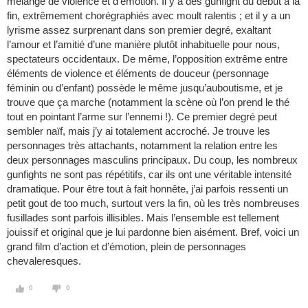
mélange de violence et d’émotion. Il y a des gunfight du début à la
fin, extrêmement chorégraphiés avec moult ralentis ; et il y a un
lyrisme assez surprenant dans son premier degré, exaltant
l’amour et l’amitié d’une manière plutôt inhabituelle pour nous,
spectateurs occidentaux. De même, l’opposition extrême entre
éléments de violence et éléments de douceur (personnage
féminin ou d’enfant) possède le même jusqu’auboutisme, et je
trouve que ça marche (notamment la scène où l’on prend le thé
tout en pointant l’arme sur l’ennemi !). Ce premier degré peut
sembler naïf, mais j’y ai totalement accroché. Je trouve les
personnages très attachants, notamment la relation entre les
deux personnages masculins principaux. Du coup, les nombreux
gunfights ne sont pas répétitifs, car ils ont une véritable intensité
dramatique. Pour être tout à fait honnête, j’ai parfois ressenti un
petit gout de too much, surtout vers la fin, où les très nombreuses
fusillades sont parfois illisibles. Mais l’ensemble est tellement
jouissif et original que je lui pardonne bien aisément. Bref, voici un
grand film d’action et d’émotion, plein de personnages
chevaleresques.
0
0