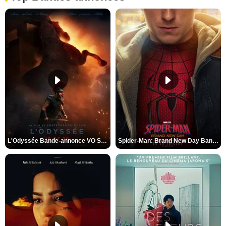
L'Odyssée Bande-annonce VO STFR
Spider-Man: Brand New Day Bande-annonce VO STFR