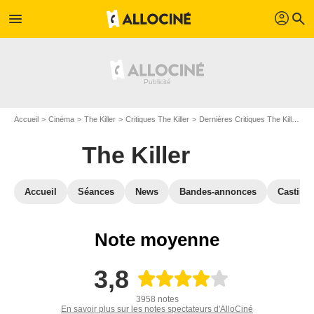
profil
menu
search
Accueil
Cinéma
The Killer
Critiques The Killer
Dernières Critiques The Killer
D
The Killer
Accueil
Séances
News
Bandes-annonces
Casting
Note moyenne
3,8
3958 notes
En savoir plus sur les notes spectateurs d'AlloCiné