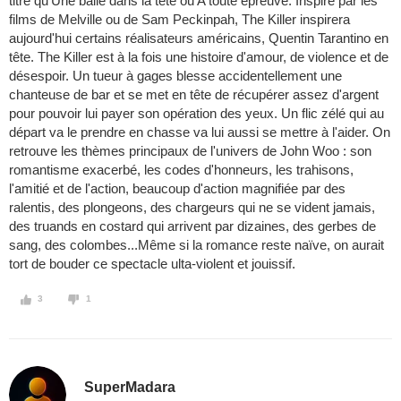
titre qu'Une balle dans la tête ou A toute épreuve. Inspiré par les
films de Melville ou de Sam Peckinpah, The Killer inspirera
aujourd'hui certains réalisateurs américains, Quentin Tarantino en
tête. The Killer est à la fois une histoire d'amour, de violence et de
désespoir. Un tueur à gages blesse accidentellement une
chanteuse de bar et se met en tête de récupérer assez d'argent
pour pouvoir lui payer son opération des yeux. Un flic zélé qui au
départ va le prendre en chasse va lui aussi se mettre à l'aider. On
retrouve les thèmes principaux de l'univers de John Woo : son
romantisme exacerbé, les codes d'honneurs, les trahisons,
l'amitié et de l'action, beaucoup d'action magnifiée par des
ralentis, des plongeons, des chargeurs qui ne se vident jamais,
des truands en costard qui arrivent par dizaines, des gerbes de
sang, des colombes...Même si la romance reste naïve, on aurait
tort de bouder ce spectacle ulta-violent et jouissif.
3
1
SuperMadara