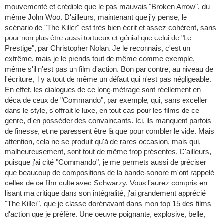
mouvementé et crédible que le pas mauvais "Broken Arrow", du
même John Woo. D'ailleurs, maintenant que j'y pense, le
scénario de "The Killer" est très bien écrit et assez cohérent, sans
pour non plus être aussi tortueux et génial que celui de "Le
Prestige", par Christopher Nolan. Je le reconnais, c'est un
extrême, mais je le prends tout de même comme exemple,
même s'il n'est pas un film d'action. Bon par contre, au niveau de
l'écriture, il y a tout de même un défaut qui n'est pas négligeable.
En effet, les dialogues de ce long-métrage sont réellement en
déca de ceux de "Commando", par exemple, qui, sans exceller
dans le style, s'offrait le luxe, en tout cas pour les films de ce
genre, d'en posséder des convaincants. Ici, ils manquent parfois
de finesse, et ne paressent être là que pour combler le vide. Mais
attention, cela ne se produit qu'à de rares occasion, mais qui,
malheureusement, sont tout de même trop présentes. D'ailleurs,
puisque j'ai cité "Commando", je me permets aussi de préciser
que beaucoup de compositions de la bande-sonore m'ont rappelé
celles de ce film culte avec Schwarzy. Vous l'aurez compris en
lisant ma critique dans son intégralité, j'ai grandement apprécié
"The Killer", que je classe dorénavant dans mon top 15 des films
d'action que je préfère. Une oeuvre poignante, explosive, belle,