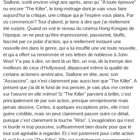
Stallone, sortit environ vingt ans après, ainsi qu' "A toute épreuve"
ou encore "The Killer", le long-métrage dont je vais vous faire
aujourd'hui la critique, une critique qui je l'espère vous plaira. Par
où commencer? Tout d'abord, je tiens à dire que j'ai réellement
été surpris. Quand on voit le niveau du cinéma Hong-Kongais de
l'époque, on ne peut qu'être impressionné, passionné, bluffé,
fasciné par ce polar d'action, qui a réellement instauré une
nouvelle ère dans le genre, qui a lui insufflé une vie toute nouvelle,
et qui a offert sa renommée et ses lettres de noblesse à John
Woo! Y'a pas à dire, on tient là un film, un vrai, de la trempe des
meilleurs de ceux d'Hollywood, dépassant même la qualité de
certains actioners américains, Stallone en tête, avec son
"Assassins", qui n'est clairement pas aussi bon que "The Killer". A
présent que j'ai dit le fond de ma pensée, je vais plus me centrer
sur l'oeuvre en elle même! Si "The Killer" parvient à briller, c'est
principalement de par son action, presque omniprésente mais
jamais abusive. Certes, à quelques exceptions près, elle n'est
guère crédible, mais on peut clairement passer outre ce détail,
puisque c'est clairement la touche "Woo". L'exagération qui n'est
ni lourde ni trop poussive, suffisamment bien dosée pour que le
tout soit agréable à regarder. Et c'est justement pour cette action
là qu'il faut voir "The Killer". Elle est parfaitement accompagnée