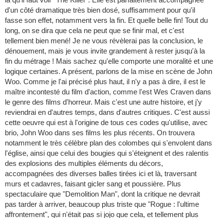
d'un côté dramatique très bien dosé, suffisamment pour qu'il
fasse son effet, notamment vers la fin. Et quelle belle fin! Tout du
long, on se dira que cela ne peut que se finir mal, et c'est
tellement bien mené! Je ne vous révèlerai pas la conclusion, le
dénouement, mais je vous invite grandement à rester jusqu'à la
fin du métrage ! Mais sachez qu'elle comporte une moralité et une
logique certaines. A présent, parlons de la mise en scène de John
Woo. Comme je l'ai précisé plus haut, il n'y a pas à dire, il est le
maître incontesté du film d'action, comme l'est Wes Craven dans
le genre des films d'horreur. Mais c'est une autre histoire, et j'y
reviendrai en d'autres temps, dans d'autres critiques. C'est aussi
cette oeuvre qui est à l'origine de tous ces codes qu'utilise, avec
brio, John Woo dans ses films les plus récents. On trouvera
notamment le très célèbre plan des colombes qui s'envolent dans
l'église, ainsi que celui des bougies qui s'éteignent et des ralentis
des explosions des multiples éléments du décors,
accompagnées des diverses balles tirées ici et là, traversant
murs et cadavres, faisant gicler sang et poussière. Plus
spectaculaire que "Demolition Man", dont la critique ne devrait
pas tarder à arriver, beaucoup plus triste que "Rogue : l'ultime
affrontement", qui n'était pas si jojo que cela, et tellement plus