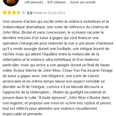
106 abonnés
935 critiques
Suivre son activité
3,5
Publiée le 13 juin 2013
Une oeuvre d'action qui oscille entre la violence esthétisée et la
mélancolique dramatique, une sorte de référence du cinéma de
John Woo. Brutal et sans concession, le scénario raconte la
dernière mission d'un tueur a gages qui veut financer une
opération chirurgicale pour redonner la vue a une jeune chanteuse
qu'il a rendu aveugle durant une fusillade, une intrigue bourré de
clichés mais qui atteint l'équilibre entre la mélancolie de la
rédemption et la violence ultra esthétique et d'un réalisme
particulier, mais qui arrive a son apogée durant un final de haute
volée. Acteur fétiche de John Woo, Chow-Yun Fat incarne l'image
du tueur a gages avec une élégance, une sorte de classe
américaine et en même temps laisse son aspect sensible se
dévoiler au fil de l'intrigue, comme s'il se laissait découvrir a
l'approche de la rédemption... Maitre du gunfight incontesté et
prouvé dans le culte "A toute épreuve", John Woo s'illustre dans
son registre, et propose une mise en scène très stylisé et pensé,
tout est réfléchi pour atteindre une violence visuellement
impeccable et prenante.