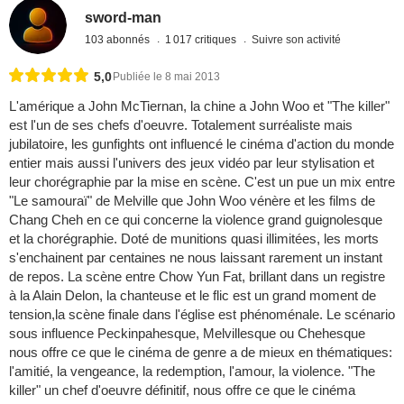
sword-man
103 abonnés
1 017 critiques
Suivre son activité
5,0
Publiée le 8 mai 2013
L'amérique a John McTiernan, la chine a John Woo et "The killer"
est l'un de ses chefs d'oeuvre. Totalement surréaliste mais
jubilatoire, les gunfights ont influencé le cinéma d'action du monde
entier mais aussi l'univers des jeux vidéo par leur stylisation et
leur chorégraphie par la mise en scène. C'est un pue un mix entre
"Le samouraï" de Melville que John Woo vénère et les films de
Chang Cheh en ce qui concerne la violence grand guignolesque
et la chorégraphie. Doté de munitions quasi illimitées, les morts
s'enchainent par centaines ne nous laissant rarement un instant
de repos. La scène entre Chow Yun Fat, brillant dans un registre
à la Alain Delon, la chanteuse et le flic est un grand moment de
tension,la scène finale dans l'église est phénoménale. Le scénario
sous influence Peckinpahesque, Melvillesque ou Chehesque
nous offre ce que le cinéma de genre a de mieux en thématiques:
l'amitié, la vengeance, la redemption, l'amour, la violence. "The
killer" un chef d'oeuvre définitif, nous offre ce que le cinéma