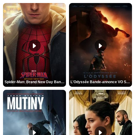
Spider-Man: Brand New Day Bande-annonce VO STFR
L'Odyssée Bande-annonce VO STFR