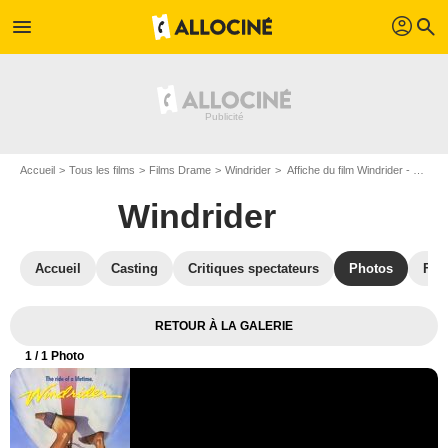
profil
menu
search
Accueil
Tous les films
Films Drame
Windrider
Affiche du film Windrider - Photo 1
Windrider
Accueil
Casting
Critiques spectateurs
Photos
Film
RETOUR À LA GALERIE
1
/ 1 Photo