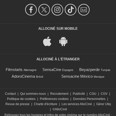
ALLOCINÉ SUR MOBILE
ALLOCINÉ À L'ÉTRANGER
Filmstarts
SensaCine
Beyazperde
Allemagne
Espagne
Turquie
AdoroCinema
Sensacine México
Brésil
Mexique
Contact
|
Qui sommes-nous
|
Recrutement
|
Publicité
|
CGU
|
CGV
|
Politique de cookies
|
Préférences cookies
|
Données Personnelles
|
Revue de presse
|
Charte d'écriture
|
Les services AlloCiné
|
Gérer Utiq
|
©AlloCiné
Retrouvez tous les horaires et infos de votre cinéma sur le numéro AlloCiné :