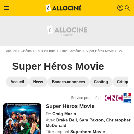
profil
menu
search
Accueil
Cinéma
Tous les films
Films Comédie
Super Héros Movie
VOD Super Héros Movie
Super Héros Movie
Accueil
News
Bandes-annonces
Casting
Critiques
Service proposé par
Super Héros Movie
De
Craig Mazin
Avec
Drake Bell
,
Sara Paxton
,
Christopher
McDonald
Titre original
Superhero Movie