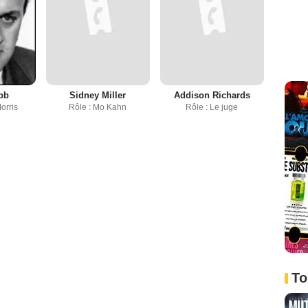
bb
Sidney Miller
Addison Richards
orris
Rôle : Mo Kahn
Rôle : Le juge
To