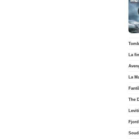
Tombé
La fi
Aven
La Ma
Fant
The D
Levit
Fjord
Soud