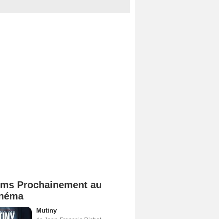
lms Prochainement au
néma
Mutiny