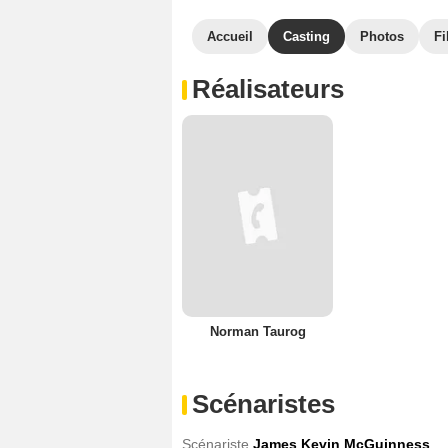
Accueil
Casting
Photos
Fi
Réalisateurs
Norman Taurog
Scénaristes
Scénariste
James Kevin McGuinness