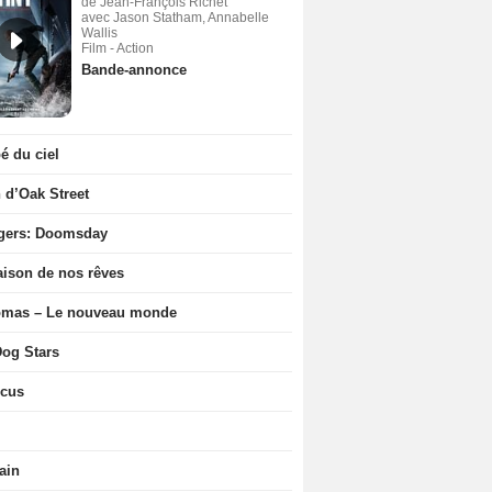
de Jean-François Richet
avec Jason Statham, Annabelle
Wallis
Film - Action
Bande-annonce
 du ciel
n d’Oak Street
gers: Doomsday
ison de nos rêves
ômas – Le nouveau monde
og Stars
icus
ain