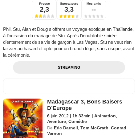
Presse
Spectateurs
Mes amis
2,3
3,3
--
Phil, Stu, Alan et Doug s’offrent un voyage exotique en Thaïlande,
à l’occasion du mariage de Stu. Après l’inoubliable soirée
d’enterrement de sa vie de garçon à Las Vegas, Stu ne veut rien
laisser au hasard et opte pour un brunch léger, sans risque, avant
la cérémonie.
STREAMING
Madagascar 3, Bons Baisers
D’Europe
6 juin 2012
|
1h 33min
|
Animation
,
Aventure
,
Comédie
De
Eric Darnell
,
Tom McGrath
,
Conrad
Vernon