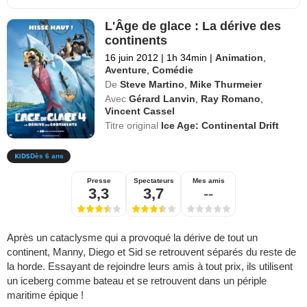
L'Âge de glace : La dérive des
continents
16 juin 2012
|
1h 34min
|
Animation
,
Aventure
,
Comédie
De
Steve Martino
,
Mike Thurmeier
Avec
Gérard Lanvin
,
Ray Romano
,
Vincent Cassel
Titre original
Ice Age: Continental Drift
Dès 6 ans
Presse
Spectateurs
Mes amis
3,3
3,7
--
Après un cataclysme qui a provoqué la dérive de tout un
continent, Manny, Diego et Sid se retrouvent séparés du reste de
la horde. Essayant de rejoindre leurs amis à tout prix, ils utilisent
un iceberg comme bateau et se retrouvent dans un périple
maritime épique !