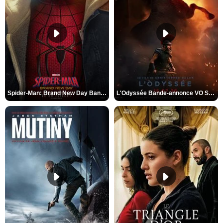
Spider-Man: Brand New Day Bande-annonce VO STFR
L'Odyssée Bande-annonce VO STFR