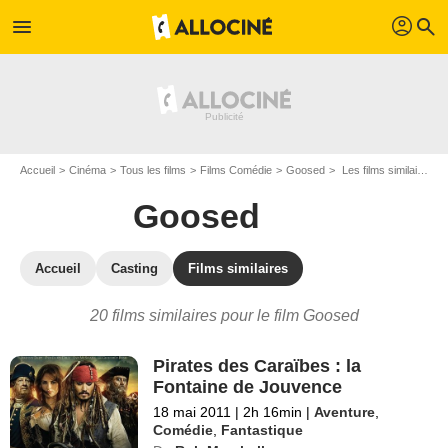
profil
menu
search
Accueil
Cinéma
Tous les films
Films Comédie
Goosed
Les films similaires à "Goosed"
Goosed
Accueil
Casting
Films similaires
20 films similaires pour le film Goosed
Pirates des Caraïbes : la
Fontaine de Jouvence
18 mai 2011
|
2h 16min
|
Aventure
,
Comédie
,
Fantastique