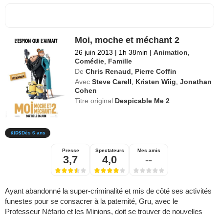
Moi, moche et méchant 2
26 juin 2013
|
1h 38min
|
Animation
,
Comédie
,
Famille
De
Chris Renaud
,
Pierre Coffin
Avec
Steve Carell
,
Kristen Wiig
,
Jonathan
Cohen
Titre original
Despicable Me 2
Dès 6 ans
Presse
Spectateurs
Mes amis
3,7
4,0
--
Ayant abandonné la super-criminalité et mis de côté ses activités
funestes pour se consacrer à la paternité, Gru, avec le
Professeur Néfario et les Minions, doit se trouver de nouvelles