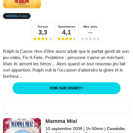
Dès 6 ans
Presse
Spectateurs
Mes amis
3,3
4,1
--
Ralph la Casse rêve d'être aussi adulé que le parfait gentil de son
jeu vidéo, Fix-It Felix. Problème : personne n'aime un méchant.
Mais ils aiment les héros… Alors quand un tout nouveau jeu fait
son apparition, Ralph voit là l'occasion d'atteindre la gloire et le
bonheur...
VOIR SUR DISNEY
+
Mamma Mia!
10 septembre 2008
|
1h 50min
|
Comédie
,