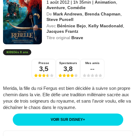
1 août 2012
|
1h 35min
|
Animation
,
Aventure
,
Comédie
De
Mark Andrews
,
Brenda Chapman
,
Steve Purcell
Avec
Bérénice Bejo
,
Kelly Macdonald
,
Jacques Frantz
Titre original
Brave
Dès 8 ans
Presse
Spectateurs
Mes amis
3,5
3,8
--
Merida, la fille du roi Fergus est bien décidée à suivre son propre
chemin dans la vie. Elle défie une tradition millénaire sacrée aux
yeux de trois seigneurs du royaume, et sans l’avoir voulu, elle va
déchaîner le chaos dans le royaume.
VOIR SUR DISNEY
+