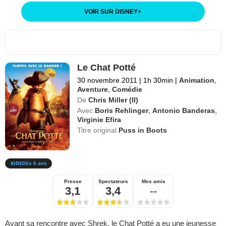
VOIR SUR DISNEY
+
Le Chat Potté
30 novembre 2011
|
1h 30min
|
Animation
,
Aventure
,
Comédie
De
Chris Miller (II)
Avec
Boris Rehlinger
,
Antonio Banderas
,
Virginie Efira
Titre original
Puss in Boots
Dès 6 ans
Presse
Spectateurs
Mes amis
3,1
3,4
--
Avant sa rencontre avec Shrek, le Chat Potté a eu une jeunesse