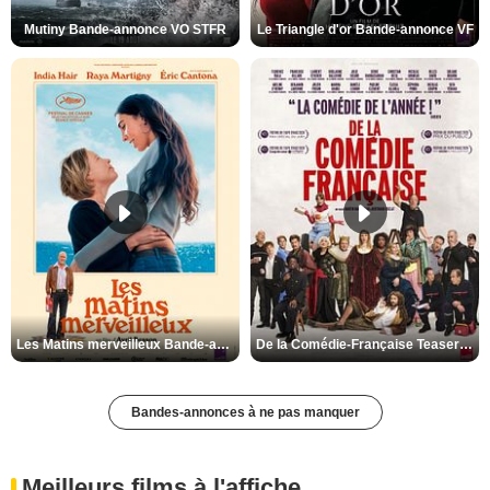
Mutiny Bande-annonce VO STFR
Le Triangle d'or Bande-annonce VF
Les Matins merveilleux Bande-annonce VF
De la Comédie-Française Teaser VF
Bandes-annonces à ne pas manquer
Meilleurs films à l'affiche