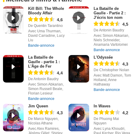
Kill Bill: The Whole
La Bataille de
Bloody Affair
Gaulle - Partie 2 :
J’écris ton nom
4,6
4,5
De Quentin Tarantino
De Antonin Baudry
Avec Uma Thurman,
David Carradine, Lucy
Avec Simon Abkarian,
Liu
Niels Schneider,
Anamaria Vartolomei
Bande-annonce
Bande-annonce
La Bataille de
L'Odyssée
Gaulle - partie 1 :
4,3
L'Âge de Fer
De Christopher Nolan
4,4
Avec Matt Damon, Tom
De Antonin Baudry
Holland, Anne
Avec Simon Abkarian,
Hathaway
Simon Russell Beale,
Bande-annonce
Florian Lesieur
Bande-annonce
Jim Queen
In Waves
4,3
4,2
De Marco Nguyen,
De Phuong Mai
Nicolas Athane
Nguyen
Avec Alex Ramires,
Avec Lyna Khoudri,
Jérémy Gillet, Shirley
Paul Kircher, Rio Vega