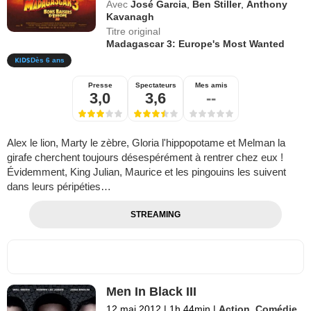
Avec
José Garcia
,
Ben Stiller
,
Anthony
Kavanagh
Titre original
Madagascar 3: Europe's Most Wanted
Dès 6 ans
Presse
Spectateurs
Mes amis
3,0
3,6
--
Alex le lion, Marty le zèbre, Gloria l'hippopotame et Melman la
girafe cherchent toujours désespérément à rentrer chez eux !
Évidemment, King Julian, Maurice et les pingouins les suivent
dans leurs péripéties…
STREAMING
Men In Black III
12 mai 2012
|
1h 44min
|
Action
,
Comédie
,