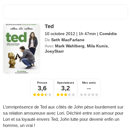
Ted
10 octobre 2012
|
1h 47min
|
Comédie
De
Seth MacFarlane
Avec
Mark Wahlberg
,
Mila Kunis
,
JoeyStarr
Presse
Spectateurs
Mes amis
3,6
3,2
--
L’omniprésence de Ted aux côtés de John pèse lourdement sur
sa relation amoureuse avec Lori. Déchiré entre son amour pour
Lori et sa loyauté envers Ted, John lutte pour devenir enfin un
homme, un vrai !