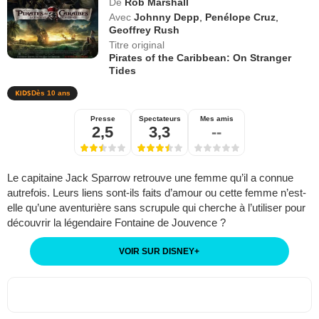
De
Rob Marshall
Avec
Johnny Depp
,
Penélope Cruz
,
Geoffrey Rush
Titre original
Pirates of the Caribbean: On Stranger
Tides
Dès 10 ans
Presse
Spectateurs
Mes amis
2,5
3,3
--
Le capitaine Jack Sparrow retrouve une femme qu’il a connue
autrefois. Leurs liens sont-ils faits d’amour ou cette femme n’est-
elle qu’une aventurière sans scrupule qui cherche à l’utiliser pour
découvrir la légendaire Fontaine de Jouvence ?
VOIR SUR DISNEY
+