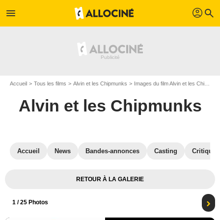
profil
menu
search
Accueil
Tous les films
Alvin et les Chipmunks
Images du film Alvin et les Chipmunks
Alvin et les Chipmunks
Accueil
News
Bandes-annonces
Casting
Critiques
RETOUR À LA GALERIE
1
/ 25 Photos