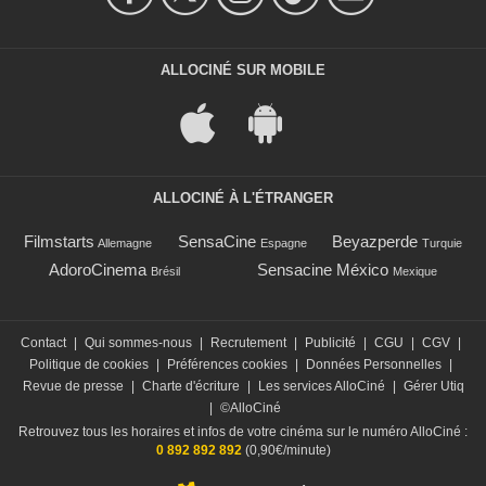
ALLOCINÉ SUR MOBILE
ALLOCINÉ À L'ÉTRANGER
Filmstarts
SensaCine
Beyazperde
Allemagne
Espagne
Turquie
AdoroCinema
Sensacine México
Brésil
Mexique
Contact
|
Qui sommes-nous
|
Recrutement
|
Publicité
|
CGU
|
CGV
|
Politique de cookies
|
Préférences cookies
|
Données Personnelles
|
Revue de presse
|
Charte d'écriture
|
Les services AlloCiné
|
Gérer Utiq
|
©AlloCiné
Retrouvez tous les horaires et infos de votre cinéma sur le numéro AlloCiné :
0 892 892 892
(0,90€/minute)