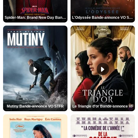
Spider-Man: Brand New Day Bande-annonce VO STFR
L'Odyssée Bande-annonce VO STFR
Mutiny Bande-annonce VO STFR
Le Triangle d'or Bande-annonce VF