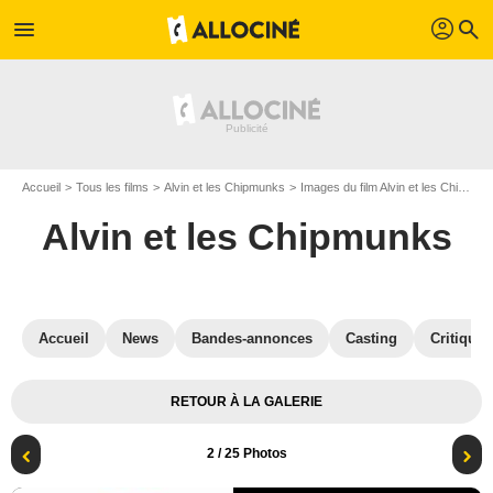
profil
menu
search
Accueil
Tous les films
Alvin et les Chipmunks
Images du film Alvin et les Chipmunks
Alvin et les Chipmunks
Accueil
News
Bandes-annonces
Casting
Critiques
RETOUR À LA GALERIE
2
/ 25 Photos