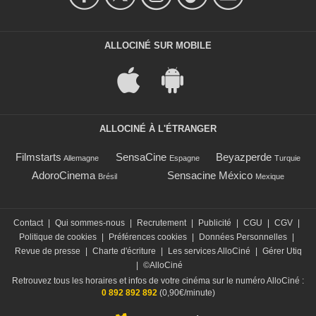
ALLOCINÉ SUR MOBILE
ALLOCINÉ À L'ÉTRANGER
Filmstarts
SensaCine
Beyazperde
Allemagne
Espagne
Turquie
AdoroCinema
Sensacine México
Brésil
Mexique
Contact
|
Qui sommes-nous
|
Recrutement
|
Publicité
|
CGU
|
CGV
|
Politique de cookies
|
Préférences cookies
|
Données Personnelles
|
Revue de presse
|
Charte d'écriture
|
Les services AlloCiné
|
Gérer Utiq
|
©AlloCiné
Retrouvez tous les horaires et infos de votre cinéma sur le numéro AlloCiné :
0 892 892 892
(0,90€/minute)