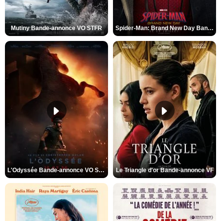
Mutiny Bande-annonce VO STFR
Spider-Man: Brand New Day Bande-annonce VO STFR
L'Odyssée Bande-annonce VO STFR
Le Triangle d'or Bande-annonce VF