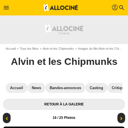
profil
menu
search
Accueil
Tous les films
Alvin et les Chipmunks
Images du film Alvin et les Chipmunks
Alvin et les Chipmunks
Accueil
News
Bandes-annonces
Casting
Critiques
RETOUR À LA GALERIE
16
/ 25 Photos