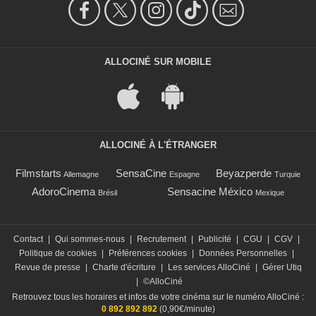
ALLOCINÉ SUR MOBILE
ALLOCINÉ À L'ÉTRANGER
Filmstarts
SensaCine
Beyazperde
Allemagne
Espagne
Turquie
AdoroCinema
Sensacine México
Brésil
Mexique
Contact
|
Qui sommes-nous
|
Recrutement
|
Publicité
|
CGU
|
CGV
|
Politique de cookies
|
Préférences cookies
|
Données Personnelles
|
Revue de presse
|
Charte d'écriture
|
Les services AlloCiné
|
Gérer Utiq
|
©AlloCiné
Retrouvez tous les horaires et infos de votre cinéma sur le numéro AlloCiné :
0 892 892 892
(0,90€/minute)