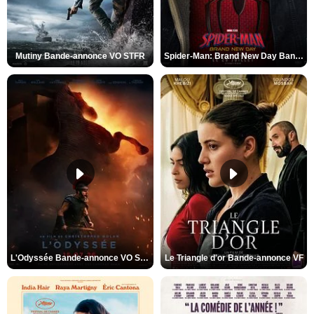
Mutiny Bande-annonce VO STFR
Spider-Man: Brand New Day Bande-annonce VO STFR
L'Odyssée Bande-annonce VO STFR
Le Triangle d'or Bande-annonce VF