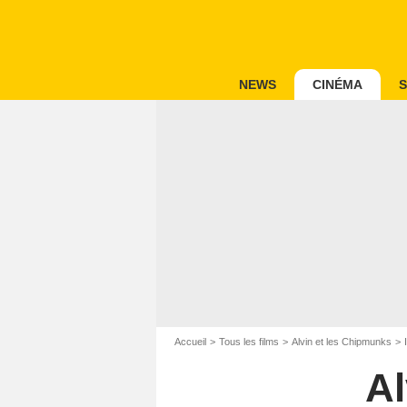
NEWS
CINÉMA
S
Accueil
Tous les films
Alvin et les Chipmunks
Al