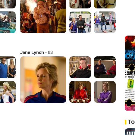
Jane Lynch
- 83
To