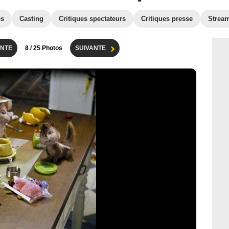
es
Casting
Critiques spectateurs
Critiques presse
Strea
NTE
8
/ 25 Photos
SUIVANTE