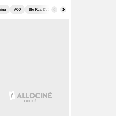
ming
VOD
Blu-Ray, DVD
Photos
Musique
Secrets de