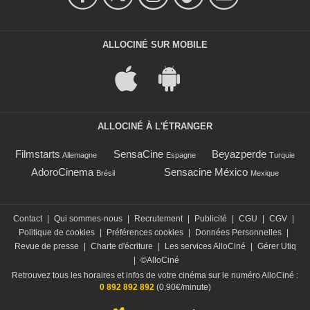
ALLOCINÉ SUR MOBILE
ALLOCINÉ À L'ÉTRANGER
Filmstarts
SensaCine
Beyazperde
Allemagne
Espagne
Turquie
AdoroCinema
Sensacine México
Brésil
Mexique
Contact
|
Qui sommes-nous
|
Recrutement
|
Publicité
|
CGU
|
CGV
|
Politique de cookies
|
Préférences cookies
|
Données Personnelles
|
Revue de presse
|
Charte d'écriture
|
Les services AlloCiné
|
Gérer Utiq
|
©AlloCiné
Retrouvez tous les horaires et infos de votre cinéma sur le numéro AlloCiné :
0 892 892 892
(0,90€/minute)