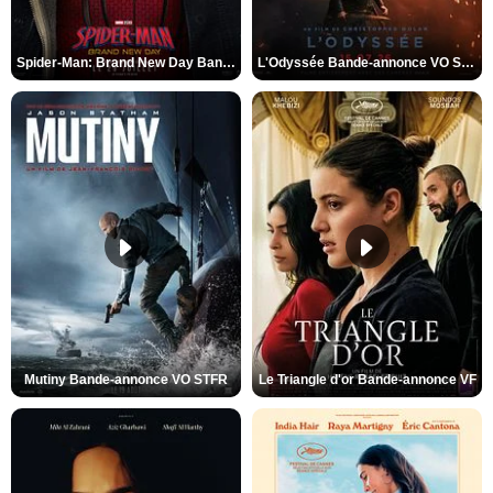
Spider-Man: Brand New Day Bande-annonce VO STFR
L'Odyssée Bande-annonce VO STFR
Mutiny Bande-annonce VO STFR
Le Triangle d'or Bande-annonce VF