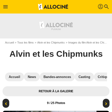
profil
menu
search
Accueil
Tous les films
Alvin et les Chipmunks
Images du film Alvin et les Chipmunks
Alvin et les Chipmunks
Accueil
News
Bandes-annonces
Casting
Critiques
RETOUR À LA GALERIE
9
/ 25 Photos