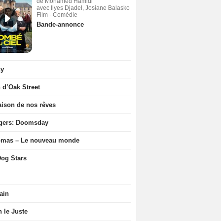
de Mohamed Hamidi
avec Ilyes Djadel, Josiane Balasko
Film - Comédie
Bande-annonce
ny
n d’Oak Street
ison de nos rêves
gers: Doomsday
ômas – Le nouveau monde
og Stars
ain
n le Juste