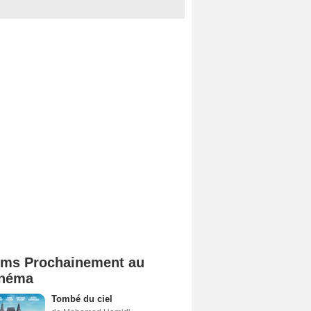
lms Prochainement au
néma
Tombé du ciel