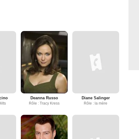
cino
Deanna Russo
Diane Salinger
ilts
Rôle : Tracy Kress
Rôle : la mère