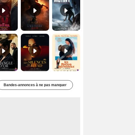
Le Triangle d'or Bande-annonce VF
Les Silences de Riyad Bande-annonce VO STFR
Les Matins merveilleux Bande-annonce VF
Bandes-annonces à ne pas manquer