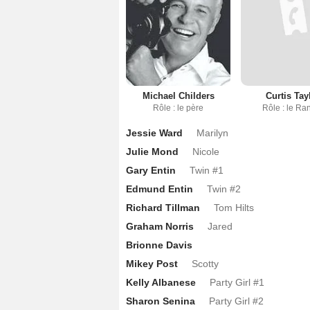
Michael Childers
Curtis Tay
Rôle : le père
Rôle : le Ra
Jessie Ward
Marilyn
Julie Mond
Nicole
Gary Entin
Twin #1
Edmund Entin
Twin #2
Richard Tillman
Tom Hilts
Graham Norris
Jared
Brionne Davis
Mikey Post
Scotty
Kelly Albanese
Party Girl #1
Sharon Senina
Party Girl #2