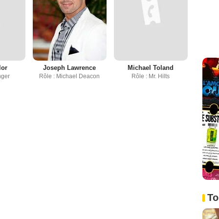
lor
Joseph Lawrence
Michael Toland
nger
Rôle : Michael Deacon
Rôle : Mr. Hilts
To