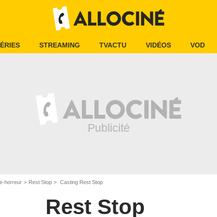
ÉRIES
STREAMING
TVACTU
VIDÉOS
VOD
e-horreur
Rest Stop
Casting Rest Stop
Rest Stop