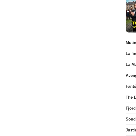
Muti
La fi
La Ma
Aven
Fant
The D
Fjord
Soud
Justi