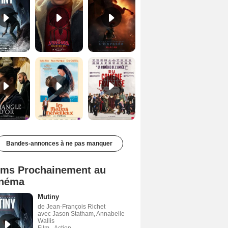
Le Triangle d'or Bande-annonce VF
Les Matins merveilleux Bande-annonce VF
De la Comédie-Française Teaser VF
Bandes-annonces à ne pas manquer
lms Prochainement au
néma
Mutiny
de Jean-François Richet
avec Jason Statham, Annabelle
Wallis