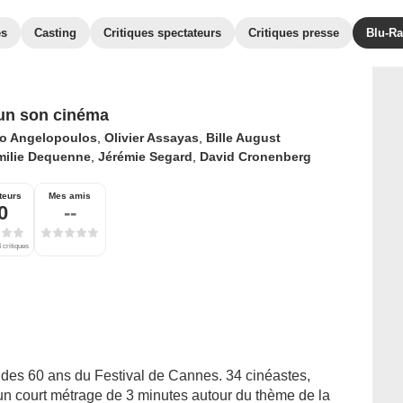
es
Casting
Critiques spectateurs
Critiques presse
Blu-Ra
un son cinéma
o Angelopoulos
,
Olivier Assayas
,
Bille August
milie Dequenne
,
Jérémie Segard
,
David Cronenberg
teurs
Mes amis
0
--
 critiques
n des 60 ans du Festival de Cannes. 34 cinéastes,
 un court métrage de 3 minutes autour du thème de la