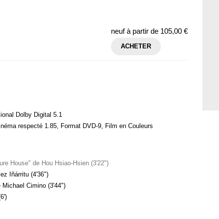
neuf à partir de
105,00 €
ACHETER
tional Dolby Digital 5.1
cinéma respecté 1.85, Format DVD-9, Film en Couleurs
ure House" de Hou Hsiao-Hsien (3'22")
z Iñárritu (4'36")
 Michael Cimino (3'44")
6')