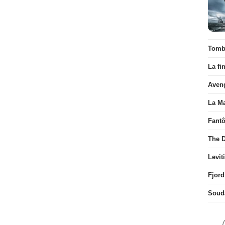
Tombé
La fi
Aven
La Ma
Fant
The D
Levit
Fjord
Soud