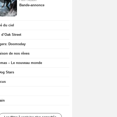
Film - Action
Bande-annonce
 du ciel
n d’Oak Street
gers: Doomsday
ison de nos rêves
ômas – Le nouveau monde
og Stars
icus
ain