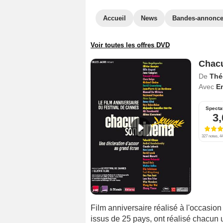
Accueil
News
Bandes-annonc
Voir toutes les offres DVD
Chac
De
Thé
Avec
E
Specta
3,
327 notes, 44
Film anniversaire réalisé à l'occasio
issus de 25 pays, ont réalisé chacun