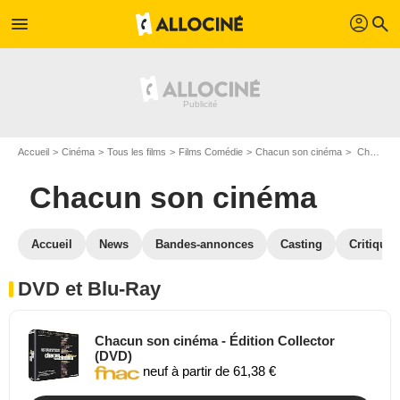
profil
menu
search
Accueil
Cinéma
Tous les films
Films Comédie
Chacun son cinéma
Chacun son cinéma en DVD Blu Ray
Chacun son cinéma
Accueil
News
Bandes-annonces
Casting
Critiques
DVD et Blu-Ray
Chacun son cinéma - Édition Collector
(DVD)
neuf à partir de 61,38 €