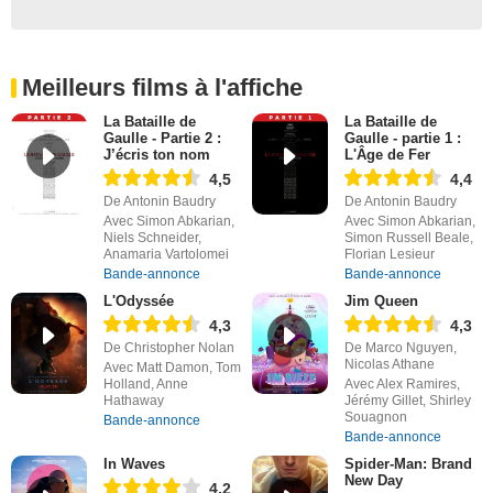
Meilleurs films à l'affiche
La Bataille de
La Bataille de
Gaulle - Partie 2 :
Gaulle - partie 1 :
J’écris ton nom
L'Âge de Fer
4,5
4,4
De Antonin Baudry
De Antonin Baudry
Avec Simon Abkarian,
Avec Simon Abkarian,
Niels Schneider,
Simon Russell Beale,
Anamaria Vartolomei
Florian Lesieur
Bande-annonce
Bande-annonce
L'Odyssée
Jim Queen
4,3
4,3
De Christopher Nolan
De Marco Nguyen,
Nicolas Athane
Avec Matt Damon, Tom
Holland, Anne
Avec Alex Ramires,
Hathaway
Jérémy Gillet, Shirley
Souagnon
Bande-annonce
Bande-annonce
In Waves
Spider-Man: Brand
New Day
4,2