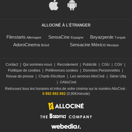
ALLOCINÉ À L'ÉTRANGER
Filmstarts
SensaCine
Beyazperde
Allemagne
Espagne
Turquie
AdoroCinema
Sensacine México
Brésil
Mexique
Contact
|
Qui sommes-nous
|
Recrutement
|
Publicité
|
CGU
|
CGV
|
Politique de cookies
|
Préférences cookies
|
Données Personnelles
|
Revue de presse
|
Charte d'écriture
|
Les services AlloCiné
|
Gérer Utiq
|
©AlloCiné
Retrouvez tous les horaires et infos de votre cinéma sur le numéro AlloCiné :
0 892 892 892
(0,90€/minute)