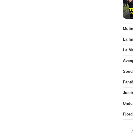
Muti
La fi
La Ma
Aven
Soud
Fant
Justi
Unde
Fjord