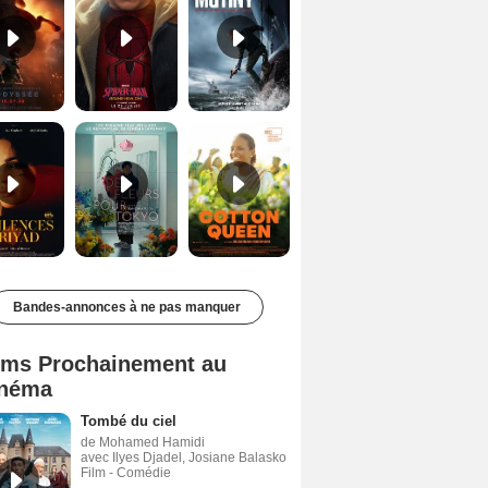
Les Silences de Riyad Bande-annonce VO STFR
Des Fleurs pour Tokyo Bande-annonce VO STFR
Cotton Queen Bande-annonce VO STFR
Bandes-annonces à ne pas manquer
lms Prochainement au
néma
Tombé du ciel
de Mohamed Hamidi
avec Ilyes Djadel, Josiane Balasko
Film - Comédie