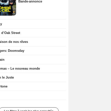
Bande-annonce
ny
n d’Oak Street
ison de nos rêves
gers: Doomsday
ain
ômas – Le nouveau monde
n le Juste
rtone