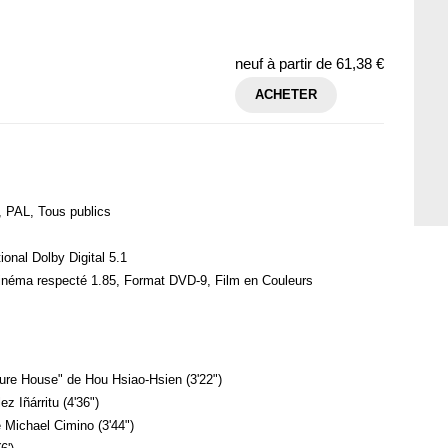
neuf à partir de
61,38 €
ACHETER
, PAL, Tous publics
tional Dolby Digital 5.1
cinéma respecté 1.85, Format DVD-9, Film en Couleurs
ure House" de Hou Hsiao-Hsien (3'22")
z Iñárritu (4'36")
 Michael Cimino (3'44")