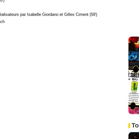
6')
éalisateurs par Isabelle Giordano et Gilles Ciment (59')
nch
To