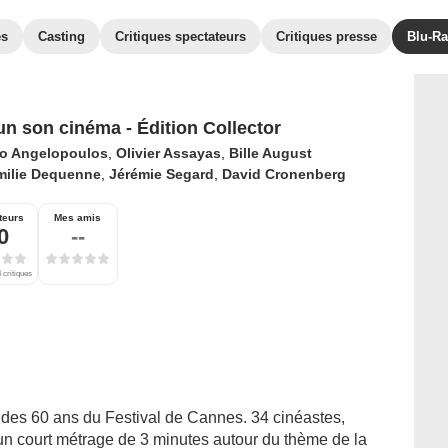
es
Casting
Critiques spectateurs
Critiques presse
Blu-Ra
n son cinéma - Édition Collector
o Angelopoulos
,
Olivier Assayas
,
Bille August
milie Dequenne
,
Jérémie Segard
,
David Cronenberg
teurs
Mes amis
0
--
 critiques
n des 60 ans du Festival de Cannes. 34 cinéastes,
 un court métrage de 3 minutes autour du thème de la