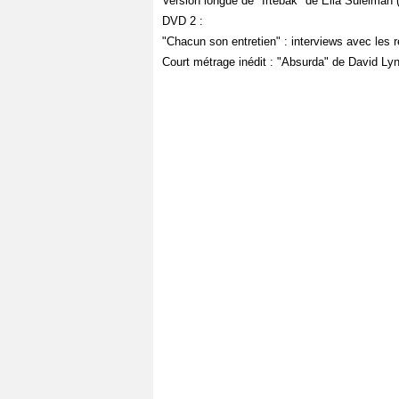
Version longue de "Irtebak" de Elia Suleiman (
DVD 2 :
"Chacun son entretien" : interviews avec les r
Court métrage inédit : "Absurda" de David Ly